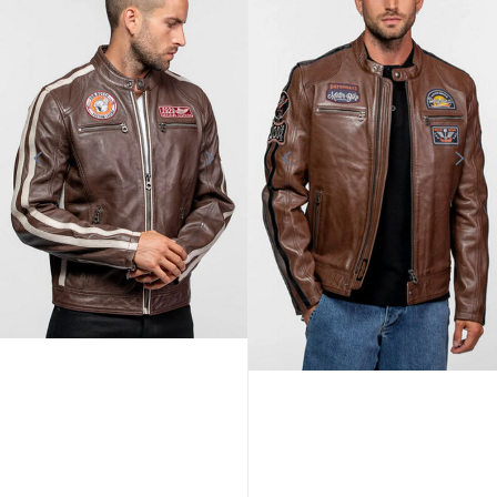
DAYTONA73
DAYTONA73
Blouson motard cuir homme bison
Blouson cuir motard bison
Daytona
Daytona
349,00 €
329,00 €