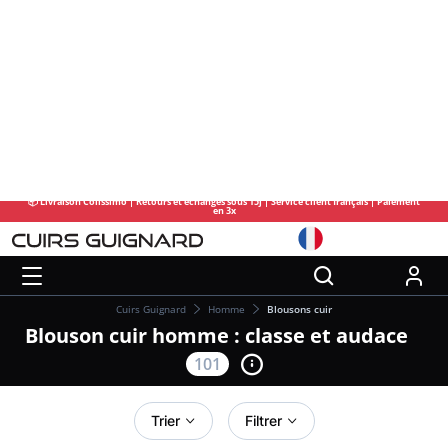
📦 Livraison Colissimo | Retours et échanges sous 15j | Service client français | Paiement
en 3x
Cuirs Guignard
Homme
Blousons cuir
Blouson cuir homme : classe et audace
101
Trier
Filtrer