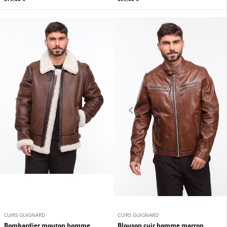
CUIRS GUIGNARD
CUIRS GUIGNARD
Blouson cuir capuche homme
Blouson cuir homme marron Cuirs
marron Cuirs Guignard
Guignard
379,00 €
499,00 €