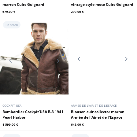
CUIRS GUIGNARD
CUIRS GUIGNARD
Bombardier mouton homme
Blouson cuir homme marron
marron Cuirs Guignard
vintage style moto Cuirs Guignard
679,00 €
299,00 €
En stock
COCKPIT USA
ARMÉE DE L'AIR ET DE L'ESPACE
Bombardier Cockpit'USA B-3 1941
Blouson cuir collector marron