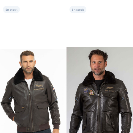
PATROUILLE DE FRANCE
PATROUILLE DE FRANCE
Blouson cuir homme marron style
Bombardier mouton marron
pilote/teddy Patrouille de France
Patrouille de France
550,00 €
1 189,00 €
En stock
En stock