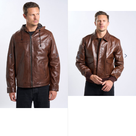
CUIRS GUIGNARD
CUIRS GUIGNARD
Blouson cuir homme capuche
Blouson cuir homme aviateur
vintage Cuirs Guignard
whisky Cuirs Guignard
379,00 €
399,00 €