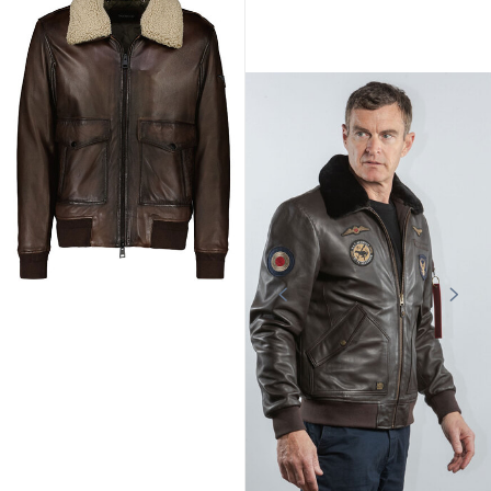
OAKWOOD
AIR FORCE ONE
Blouson cuir homme style
Blouson cuir homme marron Royal
aviateur Oakwood
Air Force