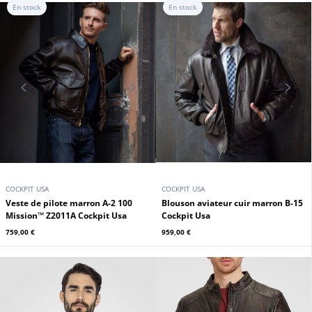
Blouson aviateur homme marron foncé TOP GUN
599,00 €
En stock
En stock
COCKPIT USA
COCKPIT USA
Veste de pilote marron A-2 100
Blouson aviateur cuir marron B-15
Mission™ Z2011A Cockpit Usa
Cockpit Usa
759,00 €
959,00 €