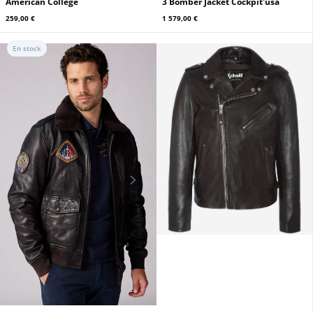
AMERICAN COLLEGE
COCKPIT USA
Teddy cuir homme marron/or
Bombardier Patton The General B-
American College
3 Bomber Jacket Cockpit'usa
259,00 €
1 579,00 €
En stock