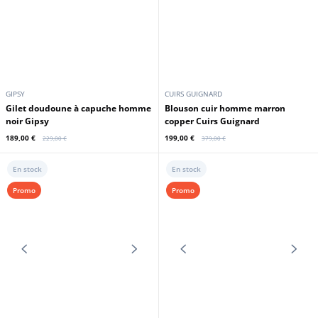
GIPSY
CUIRS GUIGNARD
Gilet doudoune à capuche homme
Blouson cuir homme marron
noir Gipsy
copper Cuirs Guignard
189,00 €
199,00 €
229,00 €
379,00 €
En stock
En stock
Promo
Promo