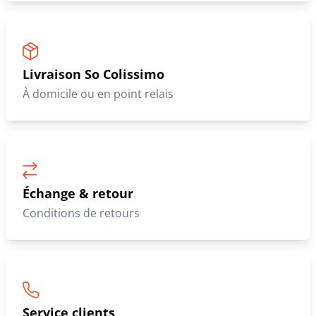
Promo
Promo
REDSKINS
Blouson cuir homme noir/rouge
REDSKINS
style moto Redskins
Blouson cuir teddy white Redskins
259,00 €
269,00 €
379,00 €
319,00 €
1
2
>
>>