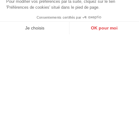
Pour modifier vos préférences par la suite, cliquez sur le lien
'Préférences de cookies' situé dans le pied de page.
Consentements certifiés par
9.6
/10
10273 avis
Je choisis
OK pour moi
Échange & retour
Axeptio consent
Plateforme de Gestion du Consentement : Personnalisez vos O
Conditions de retours
Notre plateforme vous permet d'adapter et de gérer vos paramètr
Service clients
Disponible par mail et par téléphone
Achetez en ligne
Comme en magasin !