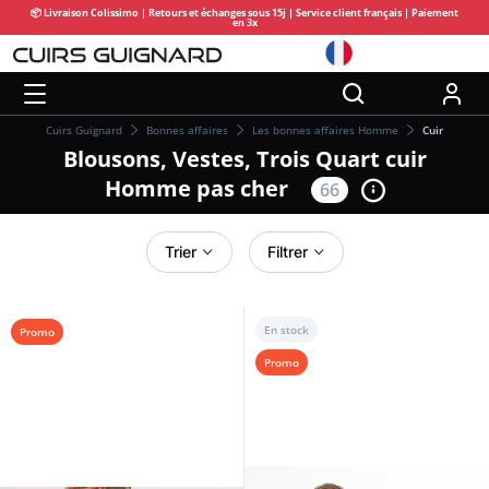
📦 Livraison Colissimo | Retours et échanges sous 15j | Service client français | Paiement
en 3x
Cuirs Guignard
Bonnes affaires
Les bonnes affaires Homme
Cuir
Blousons, Vestes, Trois Quart cuir
Homme pas cher
66
Trier
Filtrer
En stock
Promo
Promo