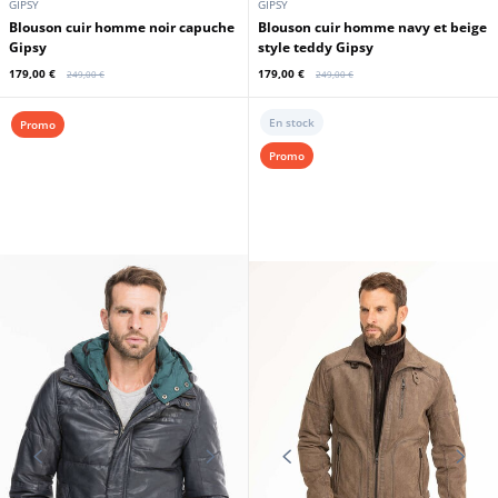
GIPSY
GIPSY
Blouson cuir homme noir capuche
Blouson cuir homme navy et beige
Gipsy
style teddy Gipsy
179,00 €
179,00 €
249,00 €
249,00 €
En stock
Promo
Promo