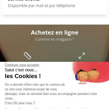
Nos clients nous font confiance
Paiement sécurisé
3X avec frais de 5€
Continuer sans accepter
Salut c'est nous...
les Cookies !
On a attendu d'être sûrs que le contenu de
ce site vous intéresse avant de vous
déranger, mais on aimerait bien vous accompagner pendant votre
Livraison So Colissimo
visite...
À domicile ou en point relais
C'est OK pour vous ?