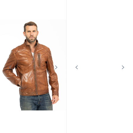
CUIRS GUIGNARD
CUIRS GUIGNARD
Blouson cuir homme agneau tabac
Blouson cuir homme agneau wood
Cuirs Guignard
Cuirs Guignard
229,00 €
229,00 €
299,00 €
299,00 €
En stock
Promo
Promo