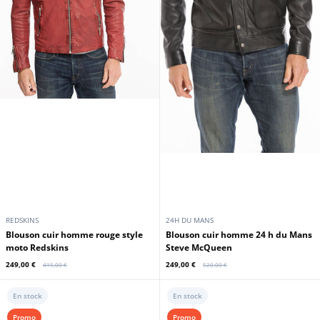
229,00 €
229,00 €
399,00 €
389,00 €
Promo
Promo
GIPSY
DAYTONA73
Manteau cuir aspect mouton
Blouson cuir homme noir style
homme camel Gipsy
teddy/bombers Daytona
229,00 €
239,00 €
279,00 €
349,00 €
En stock
En stock
Promo
Promo