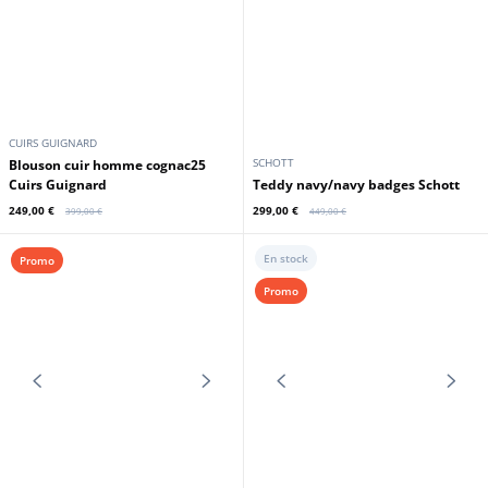
REDSKINS
24H DU MANS
Blouson cuir homme rouge style
Blouson cuir homme 24 h du Mans
moto Redskins
Steve McQueen
249,00 €
249,00 €
415,00 €
520,00 €
En stock
En stock
Promo
Promo