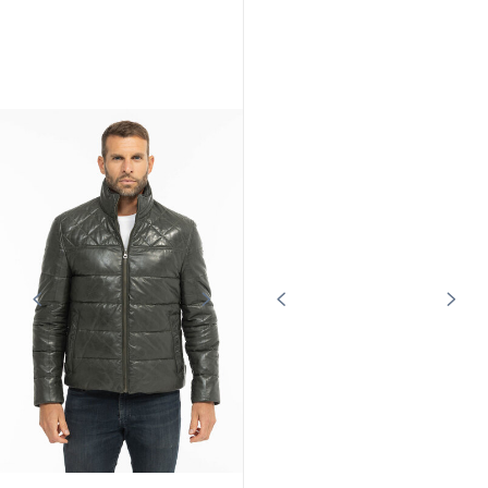
CUIRS GUIGNARD
CUIRS GUIGNARD
Veste courte peau homme kaki
Veste 3/4 cuir homme tabac
Cuirs Guignard
199,00 €
199,00 €
589,00 €
379,00 €
En stock
En stock
Promo
Promo