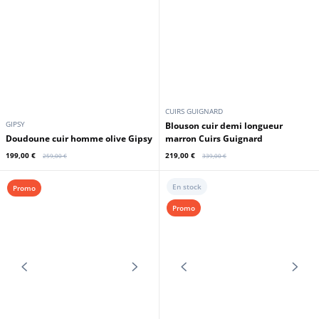
CUIRS GUIGNARD
CUIRS GUIGNARD
Veste courte peau homme marron
Veste courte cuir homme marron
foncé
Cuirs Guignard
199,00 €
159,00 €
379,00 €
379,00 €
Promo
Promo