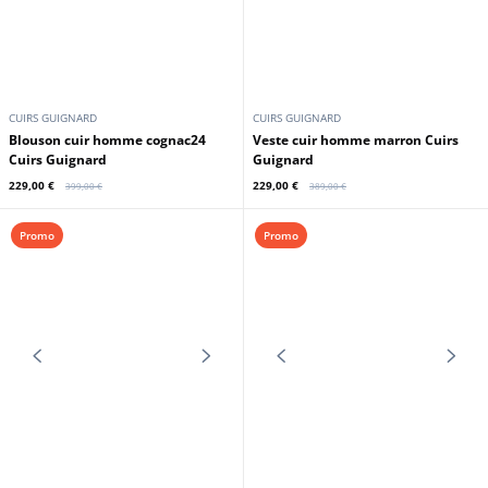
CUIRS GUIGNARD
CUIRS GUIGNARD
Blouson cuir homme agneau gris
Blouson cuir homme anthracite
Cuirs Guignard
Cuirs Guignard
229,00 €
229,00 €
299,00 €
349,00 €
Promo
Promo