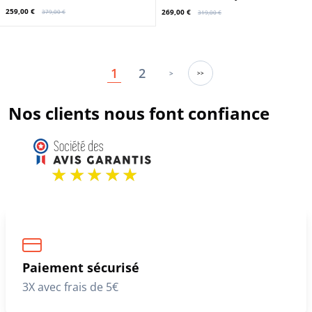
Cuirs Guignard
Teddy navy/navy badges Schott
249,00 €
299,00 €
399,00 €
449,00 €
En stock
Promo
Promo
DAYTONA73
REDSKINS
Blouson cuir homme noir et jaune
Veste cuir homme noir Redskins
style teddy Daytona
249,00 €
259,00 €
419,00 €
329,00 €
En stock
En stock