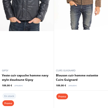
GIPSY
CUIRS GUIGNARD
Veste cuir capuche homme navy
Blouson cuir homme noisette
style doudoune Gipsy
Cuirs Guignard
189,00 €
189,00 €
279,00 €
299,00 €
En stock
Promo
Promo