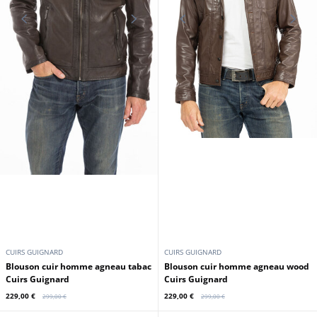
GIPSY
Blouson cuir demi longueur
Doudoune cuir homme olive Gipsy
marron Cuirs Guignard
199,00 €
219,00 €
259,00 €
339,00 €
En stock
Promo
Promo
OAKWOOD
REDSKINS
Blouson cuir capuche homme tan
Blouson cuir homme rouge
Oakwood
Redskins
229,00 €
229,00 €
279,00 €
329,00 €