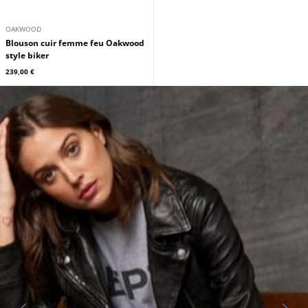
OAKWOOD
Blouson cuir femme feu Oakwood
style biker
239,00 €