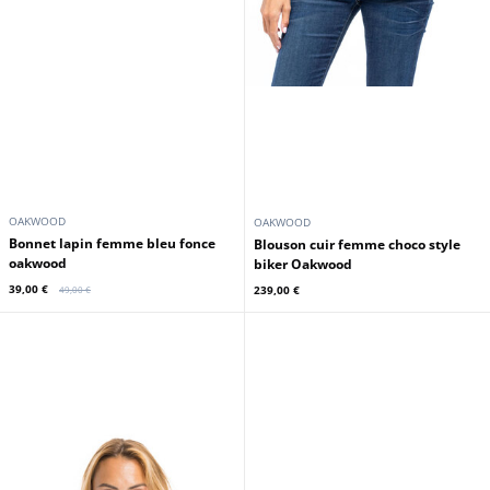
OAKWOOD
OAKWOOD
bonnet lapin femme bleu fonce
Blouson cuir femme choco style
oakwood
biker Oakwood
39,00 €
239,00 €
49,00 €