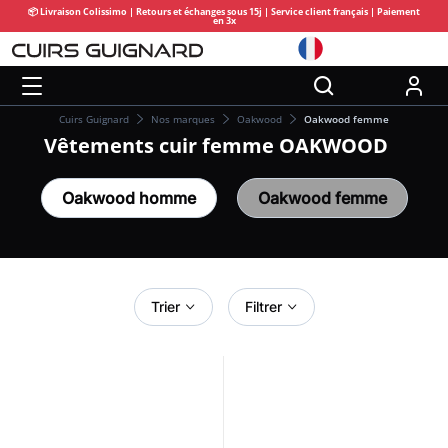
📦 Livraison Colissimo | Retours et échanges sous 15j | Service client français | Paiement
en 3x
Cuirs Guignard
Nos marques
Oakwood
Oakwood femme
Vêtements cuir femme OAKWOOD
Oakwood homme
Oakwood femme
Trier
Filtrer