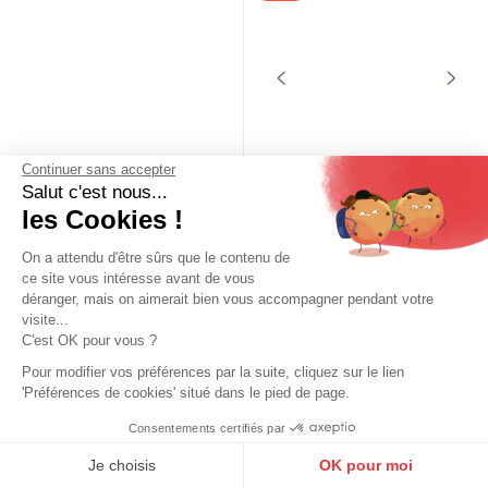
Continuer sans accepter
Salut c'est nous...
les Cookies !
On a attendu d'être sûrs que le contenu de
ce site vous intéresse avant de vous
déranger, mais on aimerait bien vous accompagner pendant votre
OAKWOOD
OAKWOOD
visite...
Blouson cuir femme kaki Oakwood
Blouson cuir femme noir Oakwood
C'est OK pour vous ?
199,00 €
199,00 €
Pour modifier vos préférences par la suite, cliquez sur le lien
'Préférences de cookies' situé dans le pied de page.
Consentements certifiés par
9.6
/10
10273 avis
Je choisis
OK pour moi