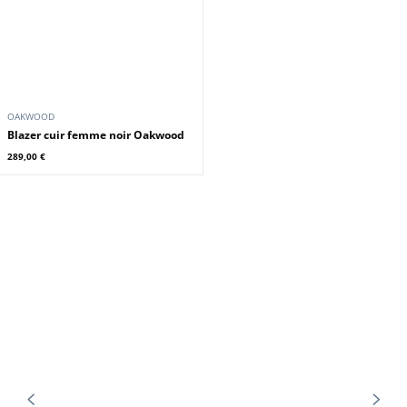
OAKWOOD
OAKWOOD
Blouson laine femme taupe
Oakwood
Pantalon Oakwood marron clair
249,00 €
279,00 €
299,00 €