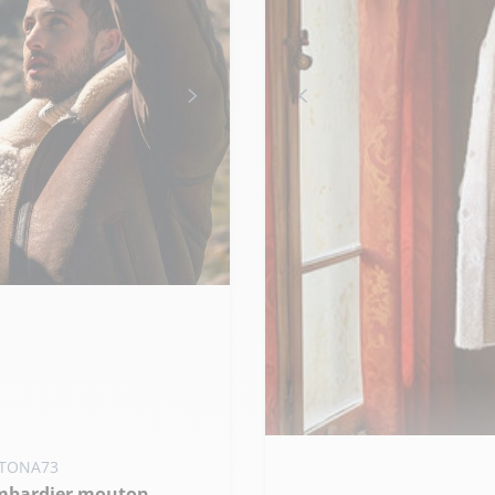
ter ma taille au panier
Ajouter ma taille au panier
TONA73
+ 
- 56
3XL - 58
M - 38
L - 40
XL - 42