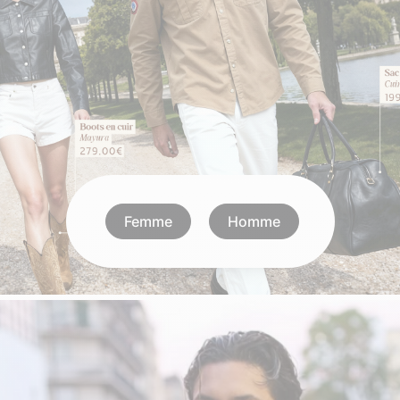
Doudoune cuir
Daytona73
Rose garden
Santiags
Maroquinerie
Pantalons, robes et jupes
Cadeaux pour elle
Cadeaux pour lui
cuir
Accessoires
Pantalon cuir
Patrouille de
Jupe
Arthur et Aston
France
Robe
Femme
Homme