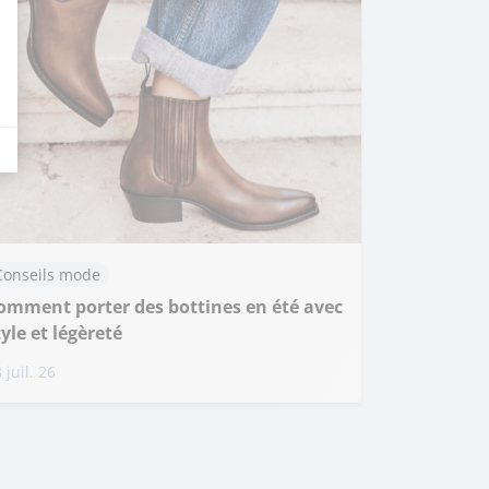
eurs tels que le trafic, les produits les plus consultés, ou encore la répartiti
Conseils mode
omment porter des bottines en été avec
tyle et légèreté
 juil. 26