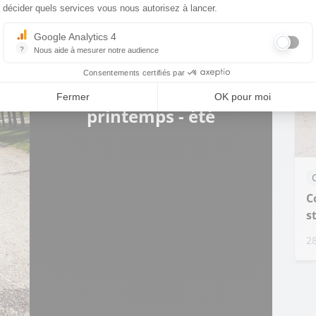
décider quels services vous nous autorisez à lancer.
Google Analytics 4
?
Nous aide à mesurer notre audience
Sélection
Essentiel pour la gestion du site web, il permet de mesurer des indicat
Consentements certifiés par
Fermer
OK pour moi
printemps - été
C
s
28