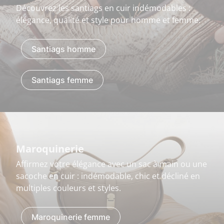
Découvrez les santiags en cuir indémodables :
élégance, qualité et style pour homme et femme.
Santiags homme
Santiags femme
Maroquinerie
Affirmez votre élégance avec un sac à main ou une
sacoche en cuir : indémodable, chic et décliné en
multiples couleurs et styles.
Maroquinerie femme