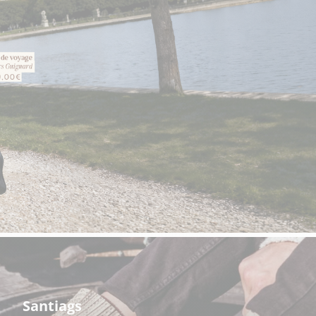
Hexagona
Royal Air Force
Armée de l'air et
Marine
de l'espace
Nationale
Santiags