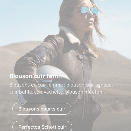
Blouson cuir femme
Blousons en cuir femme : blouson cuir agneau,
cuir buffle, cuir vachette, blouson mouton...
Blousons courts cuir
Perfectos Schott cuir