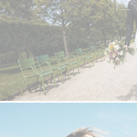
velours
Mayura
Gipsy
Bomber cuir
Haute
Bomber cuir & blouson
Blouson aviateur cuir
Teddy
Bottes cuir femme
Gilets cuir & fourrure
Accessoires
Bottines femme cuir
24h Le Mans
Cockpit USA
Top Gun®
American College