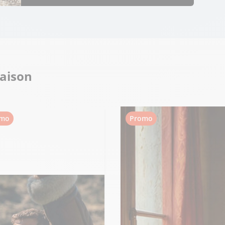
saison
omo
Promo