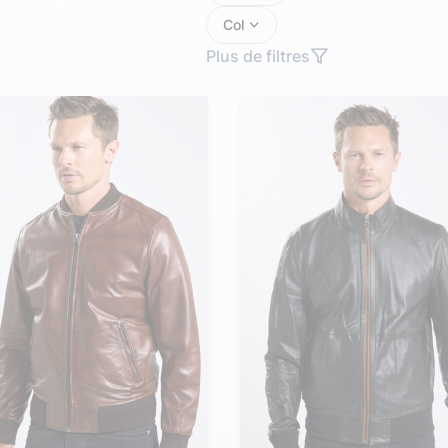
Doudoune cuir
Daytona73
Rose garden
Col
Santiags
Plus de filtres
Maroquinerie
Pantalons, robes et jupes
Cadeaux pour elle
Cadeaux pour lui
cuir
Accessoires
Pantalon cuir
Patrouille de
Jupe
Arthur et Aston
France
Robe