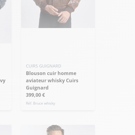
Ajouter ma taille au panier
XS - 46
S - 48
M - 50
+ de taille
CUIRS GUIGNARD
Blouson cuir homme
aviateur whisky Cuirs
Guignard
399,00 €
Réf. Bruce whisky