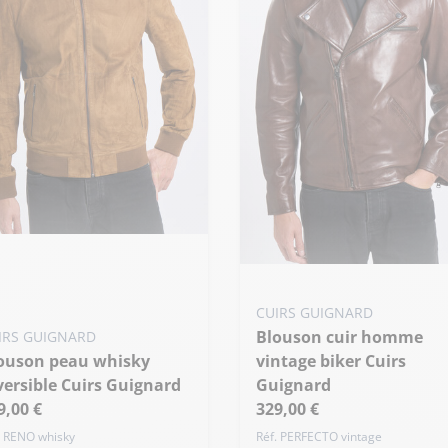
uter ma taille au panier
Ajouter ma taille au panier
 - 46
S - 48
M - 50
de taille
CUIRS GUIGNARD
XS - 46
S - 48
M - 50
Blouson cuir homme
IRS GUIGNARD
+ de taille
vintage biker Cuirs
versible Cuirs Guignard
Guignard
9,00 €
329,00 €
. RENO whisky
Réf. PERFECTO vintage