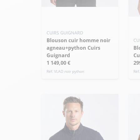
Ajouter ma taille au panier
Ajo
XS - 46
S - 48
M - 50
+ de taille
XS
CUIRS GUIGNARD
Blouson cuir homme noir
CU
+ 
agneau+python Cuirs
Blouson bombers vintage
Guignard
Cu
1 149,00 €
29
Réf. VLAD noir python
Réf