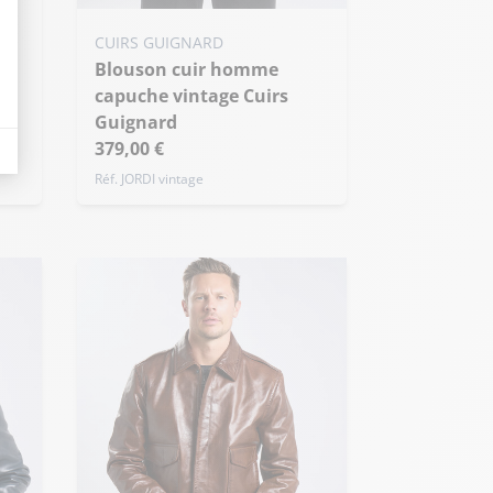
Ajouter ma taille au panier
CUIRS GUIGNARD
XS - 46
S - 48
M - 50
Blouson cuir homme
+ de taille
capuche vintage Cuirs
eurs tels que le trafic, les produits les plus consultés, ou encore la répartiti
Guignard
379,00 €
Réf. JORDI vintage