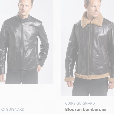
uter ma taille au panier
 - 46
S - 48
M - 50
Ajouter ma taille au panier
CUIRS GUIGNARD
de taille
Blouson bombardier
XS - 46
S - 48
M - 50
IRS GUIGNARD