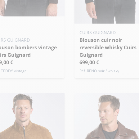
uter ma taille au panier
Ajouter ma taille au panier
 - 46
S - 48
M - 50
CUIRS GUIGNARD
Blouson cuir noir
XS - 46
S - 48
M - 50
IRS GUIGNARD
de taille
reversible whisky Cuirs
+ de taille
irs Guignard
Guignard
9,00 €
699,00 €
. TEDDY vintage
Réf. RENO noir / whisky