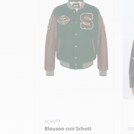
Ajouter ma taille au panier
M - 50
L - 52
XL - 54
Ajo
+ de taille
XS
SCHOTT
+ 
Blouson cuir Schott
CU