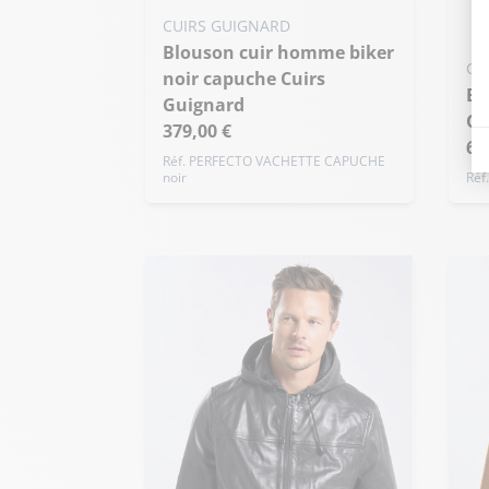
Ajo
Ajouter ma taille au panier
CUIRS GUIGNARD
XS
Blouson cuir homme biker
XS - 46
S - 48
M - 50
CU
+ 
noir capuche Cuirs
+ de taille
Blouson cuir homme kaki
Guignard
Cu
379,00 €
62
Réf. PERFECTO VACHETTE CAPUCHE
noir
Réf