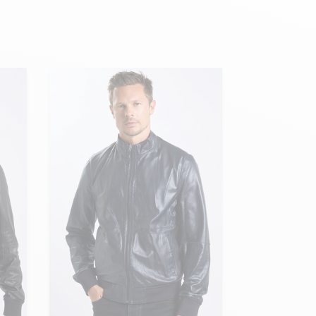
Hexagona
Royal Air Force
Armée de l'air et
Marine
de l'espace
Nationale