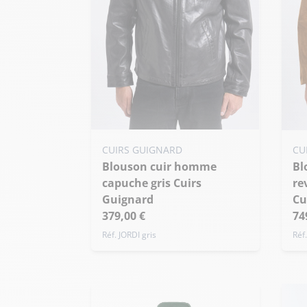
Ajouter ma taille au panier
Ajo
CUIRS GUIGNARD
CU
XS - 46
S - 48
M - 50
Blouson cuir homme
Blouson cuir homme
XS
+ de taille
capuche gris Cuirs
re
+ 
Guignard
Cu
379,00 €
74
Réf. JORDI gris
Réf