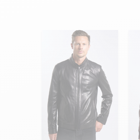
velours
Mayura
Gipsy
Bomber cuir
Haute
Bomber cuir & blouson
Blouson aviateur cuir
Teddy
Bottes cuir femme
Gilets cuir & fourrure
Accessoires
Bottines femme cuir
24h Le Mans
Cockpit USA
Top Gun®
American College