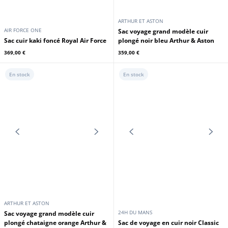
24H DU MANS
AIR FORCE ONE
Sac à dos cuir homme marron
Sac cuir marron foncé Royal Air
foncé Steve McQueen
Force
380,00 €
369,00 €
En stock
En stock
ARTHUR ET ASTON
AIR FORCE ONE
Sac voyage grand modèle cuir