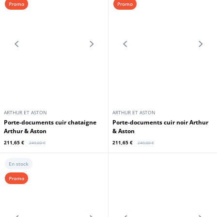
Promo
Promo
ARTHUR ET ASTON
ARTHUR ET ASTON
Porte-documents cuir noir Arthur
Porte-documents cuir cognac
& Aston
Arthur & Aston
211,65 €
211,65 €
249,00 €
249,00 €
En stock
En stock
Promo
Promo