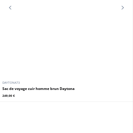
ARTHUR ET ASTON
ARTHUR ET ASTON
Porte-documents cuir cognac
Sac de voyage cuir cognac Arthur
Arthur & Aston
Aston
211,65 €
249,00 €
249,00 €