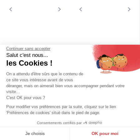
Continuer sans accepter
Salut c'est nous...
les Cookies !
DAYTONA73
Sac de voyage cuir homme brun Daytona
On a attendu d'être sûrs que le contenu de
249,00 €
ce site vous intéresse avant de vous
déranger, mais on aimerait bien vous accompagner pendant votre
visite...
C'est OK pour vous ?
Pour modifier vos préférences par la suite, cliquez sur le lien
'Préférences de cookies' situé dans le pied de page.
Consentements certifiés par
9.6
/10
10270 avis
Je choisis
OK pour moi