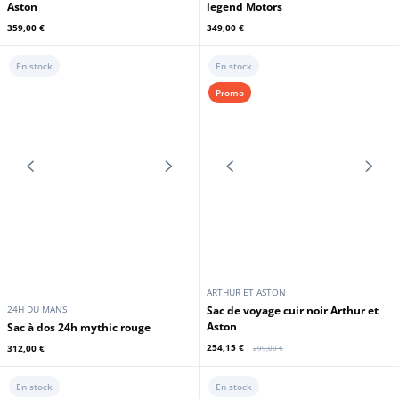
Sac cuir kaki foncé Royal Air Force
plongé noir bleu Arthur & Aston
369,00 €
359,00 €
En stock
En stock
ARTHUR ET ASTON
24H DU MANS
Sac voyage grand modèle cuir
plongé chataigne orange Arthur &
Sac de voyage en cuir noir Classic
Aston
legend Motors
359,00 €
349,00 €