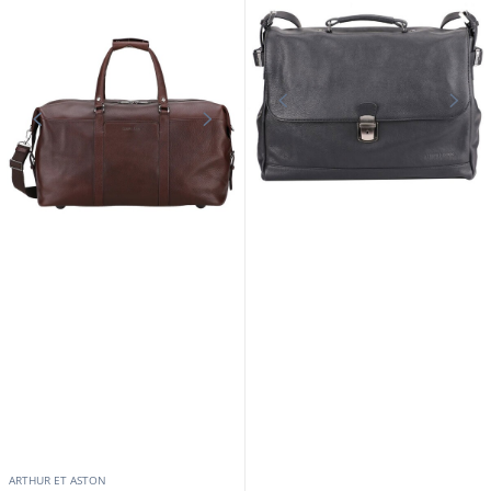
ARTHUR ET ASTON
ARTHUR ET ASTON
Sac de voyage cuir vachette noir
Sac de voyage cuir vachette cognac
Arthur & Aston
Arthur & Aston
289,00 €
289,00 €
En stock
En stock