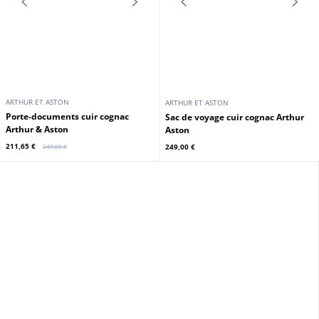
ARTHUR ET ASTON
ARTHUR ET ASTON
Porte-documents cuir chataigne
Porte-documents cuir noir Arthur
Arthur & Aston
& Aston
211,65 €
211,65 €
249,00 €
249,00 €
En stock
Promo