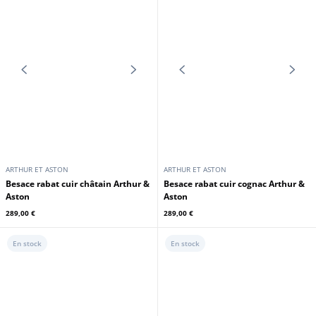
En stock
En stock
Promo
ARTHUR ET ASTON
24H DU MANS
Sac de voyage cuir noir Arthur et
Aston
sac à dos 24h mythic rouge
254,15 €
312,00 €
299,00 €
En stock
En stock