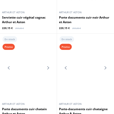
ARTHUR ET ASTON
ARTHUR ET ASTON
Serviette cuir végétal noir Arthur
Sac de voyage format bowling
et Aston
chatain Arthur & Aston
220,15 €
265,00 €
259,00 €
En stock
En stock
Promo
Promo
ARTHUR ET ASTON
ARTHUR ET ASTON
Serviette cuir végétal cognac
Porte documents cuir noir Arthur