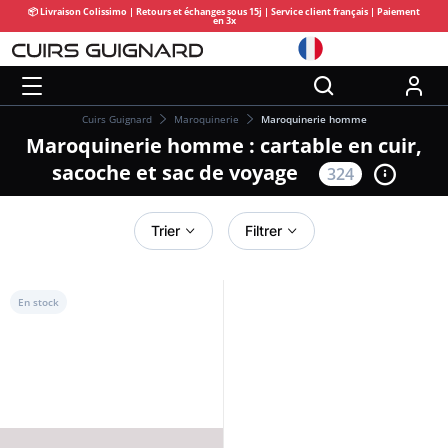
📦 Livraison Colissimo | Retours et échanges sous 15j | Service client français | Paiement
en 3x
Cuirs Guignard
Maroquinerie
Maroquinerie homme
Maroquinerie homme : cartable en cuir,
sacoche et sac de voyage
324
Trier
Filtrer
En stock