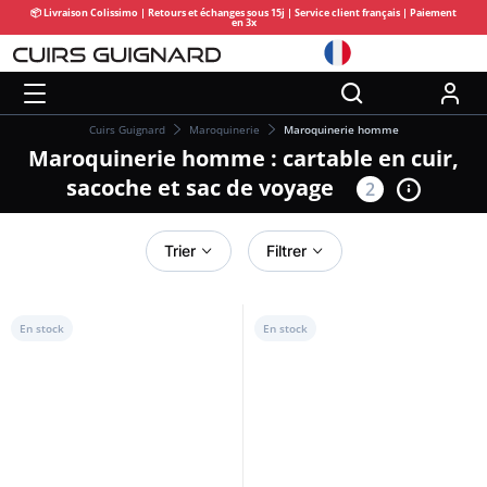
📦 Livraison Colissimo | Retours et échanges sous 15j | Service client français | Paiement
en 3x
Cuirs Guignard
Maroquinerie
Maroquinerie homme
Maroquinerie homme : cartable en cuir,
sacoche et sac de voyage
2
Trier
Filtrer
En stock
En stock