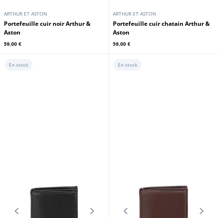
CUIRS GUIGNARD
DAYTONA73
Ceinture cuir homme vachette
Portefeuille cuir homme brun
marron foncé Cuirs Guignard
Daytona
59,00 €
59,00 €
En stock
En stock
ARTHUR ET ASTON
ARTHUR ET ASTON
Portefeuille cuir noir Arthur &
Portefeuille cuir chatain Arthur &
Aston
Aston