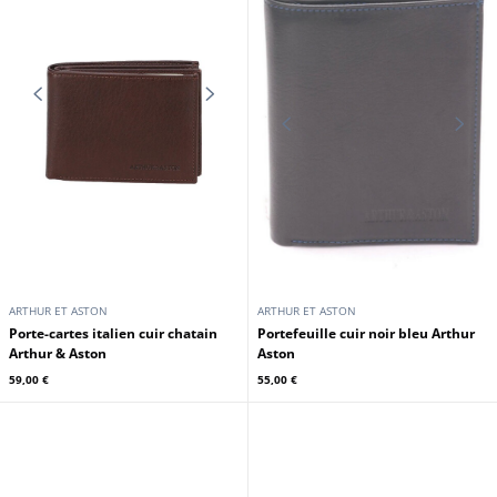
ARTHUR ET ASTON
ARTHUR ET ASTON
Portefeuille cuir vachette noir
Portefeuille cuir vachette chatain
Arthur & Aston
Arthur & Aston
59,00 €
59,00 €
En stock