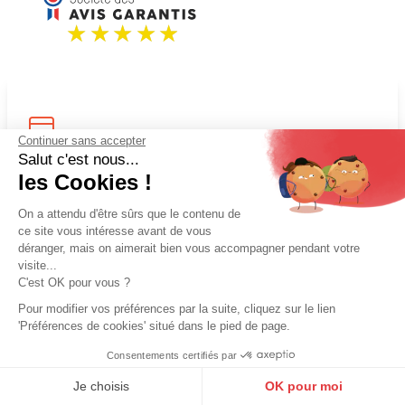
Continuer sans accepter
ARTHUR ET ASTON
HEXAGONA
Salut c'est nous...
Portefeuille cuir chataigne orange
Portefeuille italien cuir vachette
les Cookies !
Arthur Aston
végétal noir Hexagona
55,00 €
55,00 €
On a attendu d'être sûrs que le contenu de
ce site vous intéresse avant de vous
déranger, mais on aimerait bien vous accompagner pendant votre
visite...
C'est OK pour vous ?
1
2
3
>
>>
Pour modifier vos préférences par la suite, cliquez sur le lien
'Préférences de cookies' situé dans le pied de page.
Nos clients nous font confiance
Consentements certifiés par
9.6
/10
10273 avis
Je choisis
OK pour moi