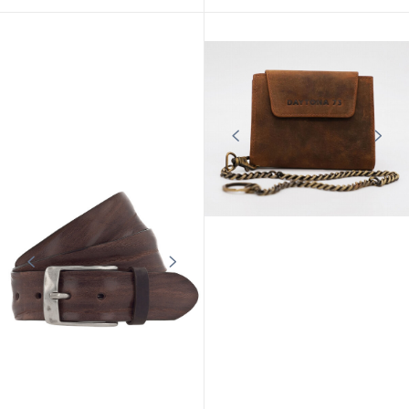
DAYTONA73
CUIRS GUIGNARD
Ceinture cuir homme cognac
Ceinture cuir homme vachette
Daytona
cognac Cuirs Guignard
59,00 €
59,00 €