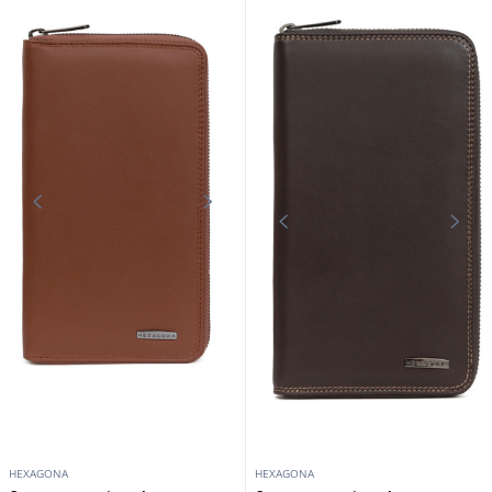
HEXAGONA
HEXAGONA
Compagnon voyage cuir vachette
Compagnon cuir vachette noir
marine Hexagona
Hexagona
99,00 €
79,00 €