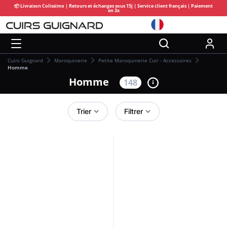
📦 Livraison Colissimo | Retours et échanges sous 15j | Service client français | Paiement
en 3x
Cuirs Guignard
Maroquinerie
Petite Maroquinerie Cuir - Accessoires
Homme
Homme
148
Trier
Filtrer