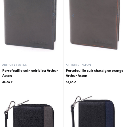
DAYTONA73
MAYURA
Ceinture homme cognac foncé
Ceinture cuir vachette noir
Daytona
69,00 €
69,00 €