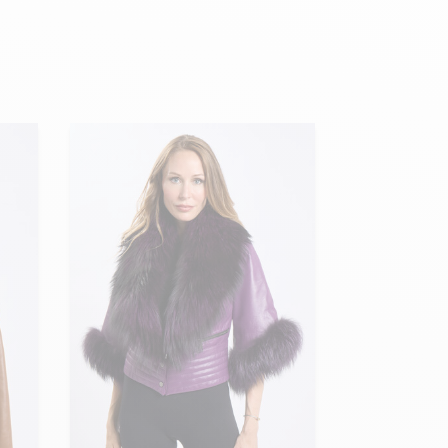
Hexagona
Royal Air Force
Armée de l'air et
Marine
de l'espace
Nationale