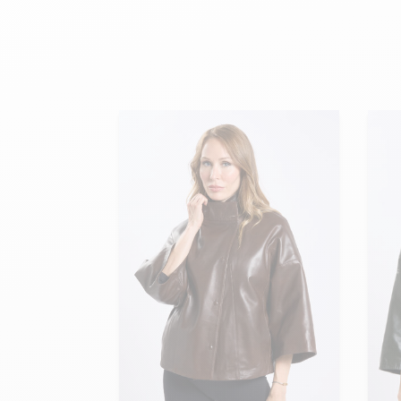
velours
Mayura
Gipsy
Bomber cuir
Haute
Bomber cuir & blouson
Blouson aviateur cuir
Teddy
Bottes cuir femme
Gilets cuir & fourrure
Accessoires
Bottines femme cuir
24h Le Mans
Cockpit USA
Top Gun®
American College