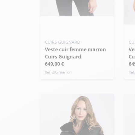
Ajouter ma taille au panier
Ajo
S - 36
M - 38
L - 40
+ de taille
S
CUIRS GUIGNARD
CU
+ 
Veste cuir femme marron
Veste cuir femme olive
Cuirs Guignard
Cu
649,00 €
64
Réf. ZIG marron
Réf.