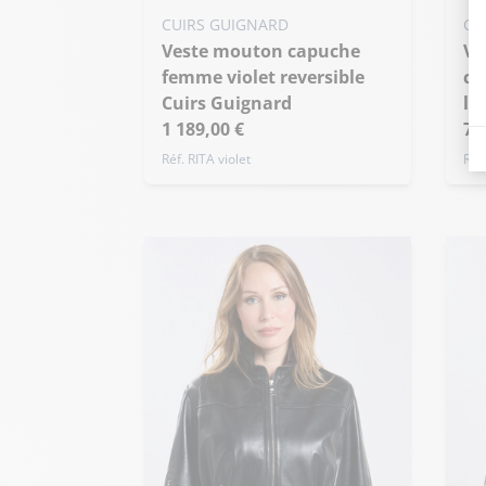
Ajo
Ajouter ma taille au panier
CUIRS GUIGNARD
CU
S
S - 36
M - 38
L - 40
Veste mouton capuche
Veste doudoune à
+ 
+ de taille
femme violet reversible
ca
Cuirs Guignard
lé
1 189,00 €
79
Réf. RITA violet
Réf