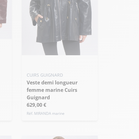
Ajouter ma taille au panier
S - 36
M - 38
L - 40
CUIRS GUIGNARD
+ de taille
Veste demi longueur
femme marine Cuirs
Guignard
629,00 €
Réf. MIRANDA marine