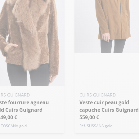
Ajouter ma taille au panier
S - 36
M - 38
L - 40
+ de taille
uter ma taille au panier
IRS GUIGNARD
CUIRS GUIGNARD
 - 36
M - 38
L - 40
Veste cuir peau gold
ld Cuirs Guignard
capuche Cuirs Guignard
de taille
249,00 €
559,00 €
. TOSCANA gold
Réf. SUSSANA gold