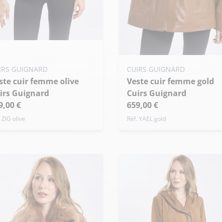
uter ma taille au panier
Ajouter ma taille au panier
 - 36
M - 38
L - 40
IRS GUIGNARD
CUIRS GUIGNARD
de taille
Veste cuir femme gold
S - 36
M - 38
L - 40
irs Guignard
Cuirs Guignard
+ de taille
9,00 €
659,00 €
 ZIG olive
Réf. YAEL gold