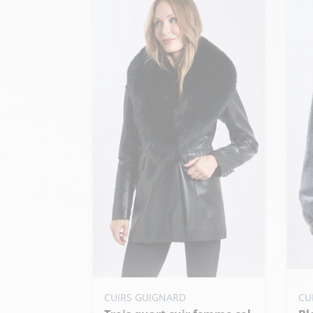
Ajo
Ajouter ma taille au panier
CUIRS GUIGNARD
CU
XS
S - 36
M - 38
L - 40