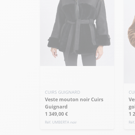
Ajouter ma taille au panier
S - 36
M - 38
L - 40
Ajo
+ de taille
CUIRS GUIGNARD
CU
Veste mouton noir Cuirs
Veste fourrure agneau
S
Guignard
go
+ 
1 349,00 €
1 
Réf. UMBERTA noir
Réf