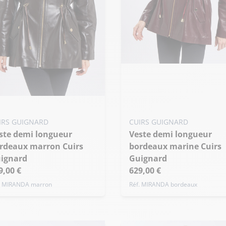
Ajouter ma taille au panier
S - 36
M - 38
L - 40
+ de taille
uter ma taille au panier
IRS GUIGNARD
CUIRS GUIGNARD
 - 36
M - 38
L - 40
Veste demi longueur
de taille
rdeaux marron Cuirs
bordeaux marine Cuirs
ignard
Guignard
9,00 €
629,00 €
. MIRANDA marron
Réf. MIRANDA bordeaux