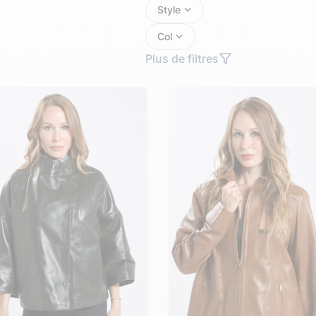
Doudoune cuir
Daytona73
Rose garden
Style
Santiags
Col
Maroquinerie
Plus de filtres
Pantalons, robes et jupes
Cadeaux pour elle
Cadeaux pour lui
cuir
Accessoires
Pantalon cuir
Patrouille de
Jupe
Arthur et Aston
France
Robe