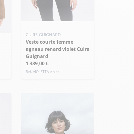
Ajouter ma taille au panier
CUIRS GUIGNARD
S - 36
M - 38
L - 40
Veste courte femme
+ de taille
agneau renard violet Cuirs
Guignard
1 389,00 €
Réf. VIOLETTA violet