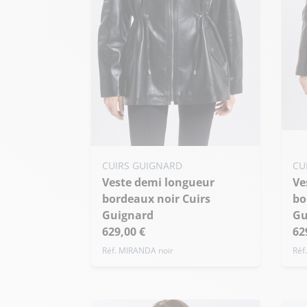
Ajo
Ajouter ma taille au panier
CUIRS GUIGNARD
CU
S
Veste demi longueur
S - 36
M - 38
L - 40
Veste demi longueur
+ 
bordeaux noir Cuirs
bo
+ de taille
Guignard
Gu
629,00 €
62
Réf. MIRANDA noir
Réf