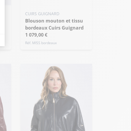
Ajouter ma taille au panier
CUIRS GUIGNARD
S - 36
M - 38
L - 40
Blouson mouton et tissu
+ de taille
eurs tels que le trafic, les produits les plus consultés, ou encore la répartiti
bordeaux Cuirs Guignard
1 079,00 €
Réf. MISS bordeaux