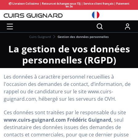
📦 Livraison Colissimo | Retours et échanges sous 15j | Service client français | Paiement
en 3x
Cuirs Guignard
Gestion des données personnelles
La gestion de vos données
personnelles (RGPD)
Les données à caractère personnel recueillies à
l'occasion des demandes de contact, d’information, de
rappel ou de candidature sur le site www.cuirs-
guignard.com, hébergé sur les serveurs de OVH.
Ces données sont traitées par le responsable du site
www.cuirs-guignard.com Frédéric Guignard,
seul
destinataire des données issues des demandes de
contacts et commerciales, pour que ce dernier puisse