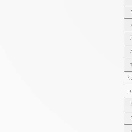
No
Le