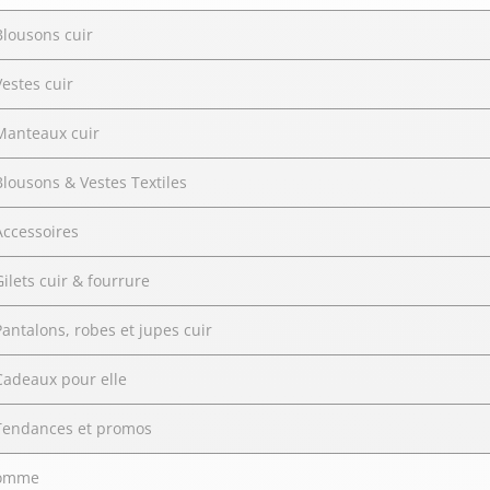
Doudoune cuir
Daytona73
Rose garden
Santiags
Blousons cuir
Maroquinerie
Vestes cuir
Pantalons, robes et jupes
Cadeaux pour elle
Cadeaux pour lui
cuir
Manteaux cuir
Accessoires
Pantalon cuir
Blousons & Vestes Textiles
Patrouille de
Jupe
Arthur et Aston
France
Accessoires
Robe
Gilets cuir & fourrure
Pantalons, robes et jupes cuir
Cadeaux pour elle
Tendances et promos
omme