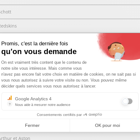
Schott
Redskins
Gipsy
Promis, c'est la dernière fois
qu'on vous demande
Daytona73
Plateforme de Gestion du Consentemen
On est vraiment très content que le contenu de
Rose garden
notre site vous intéresse. Mais comme vous
Axeptio consent
n'avez pas encore fait votre choix en matière de cookies, on ne sait pas si
vous nous autorisez à suivre votre visite ou non. Vous pouvez même
Hexagona
décider quels services vous nous autorisez à lancer.
Royal Air Force
Google Analytics 4
?
Nous aide à mesurer notre audience
24h Le Mans
Essentiel pour la gestion du site web, il permet de mesurer des indicat
Consentements certifiés par
Cockpit USA
Fermer
OK pour moi
Arthur et Aston