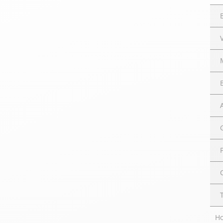
velours
Mayura
Gipsy
Bomber cuir
Haute
Bomber cuir & blouson
Blouson aviateur cuir
Teddy
Bottes cuir femme
Gilets cuir & fourrure
Accessoires
Bottines femme cuir
24h Le Mans
Cockpit USA
Top Gun®
American College
H