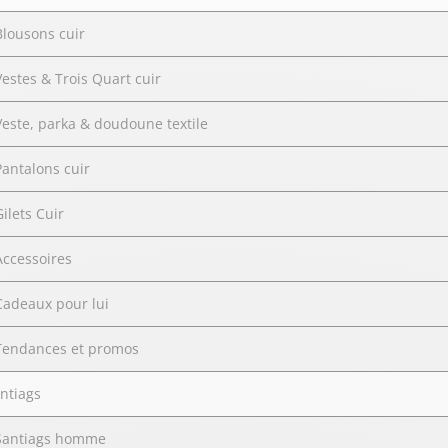
Blousons cuir
Vestes & Trois Quart cuir
Veste, parka & doudoune textile
Pantalons cuir
Gilets Cuir
Accessoires
Cadeaux pour lui
Tendances et promos
ntiags
Santiags homme