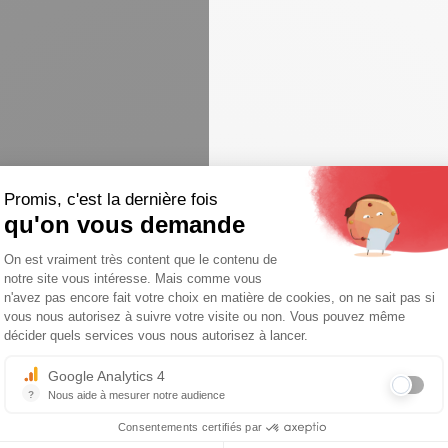
Promis, c'est la dernière fois
qu'on vous demande
Plateforme de Gestion du Consentemen
On est vraiment très content que le contenu de
Pour toutes informations, questions,
notre site vous intéresse. Mais comme vous
appelez nous au
Axeptio consent
n'avez pas encore fait votre choix en matière de cookies, on ne sait pas si
05 49 81 46 94
vous nous autorisez à suivre votre visite ou non. Vous pouvez même
décider quels services vous nous autorisez à lancer.
ou par mail
Google Analytics 4
?
Nous aide à mesurer notre audience
Essentiel pour la gestion du site web, il permet de mesurer des indicat
Consentements certifiés par