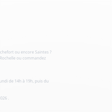
Doudoune cuir
Daytona73
Rose garden
Santiags
Maroquinerie
Pantalons, robes et jupes
Cadeaux pour elle
Cadeaux pour lui
cuir
Accessoires
Pantalon cuir
Patrouille de
Jupe
Arthur et Aston
France
chefort ou encore Saintes ?
Robe
a Rochelle ou commandez
undi de 14h à 19h, puis du
026 .