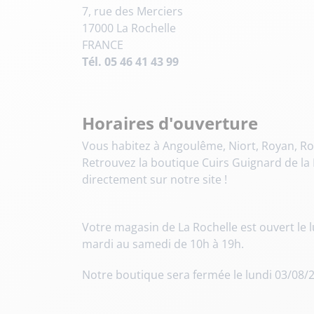
velours
Mayura
Gipsy
7, rue des Merciers
Bomber cuir
Haute
Bomber cuir & blouson
17000 La Rochelle
Blouson aviateur cuir
Teddy
FRANCE
Tél. 05 46 41 43 99
Bottes cuir femme
Gilets cuir & fourrure
Accessoires
Bottines femme cuir
Horaires d'ouverture
24h Le Mans
Cockpit USA
Vous habitez à Angoulême, Niort, Royan, Ro
Retrouvez la boutique Cuirs Guignard de l
directement sur notre site !
Votre magasin de La Rochelle est ouvert le l
mardi au samedi de 10h à 19h.
Top Gun®
American College
Notre boutique sera fermée le lundi 03/08/2