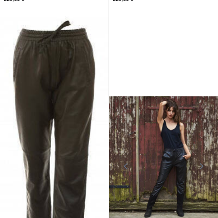
OAKWOOD
OAKWOOD
Pantalon cuir Oakwood femme
Pantalon cuir Oakwood femme
agneau café
agneau bleu marine
229,00 €
229,00 €