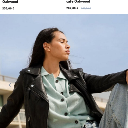
OAKWOOD
OAKWOOD
Doudoune cuir homme agneau
Doudoune cuir homme noir
cafe Oakwood
Oakwood
289,00 €
359,00 €
359,00 €