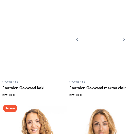
OAKWOOD
OAKWOOD
Pantalon cuir Oakwood femme
agneau kaki
Pantalon Oakwood choco
229,00 €
279,00 €
OAKWOOD
OAKWOOD
Pantalon Oakwood kaki
Pantalon Oakwood marron clair