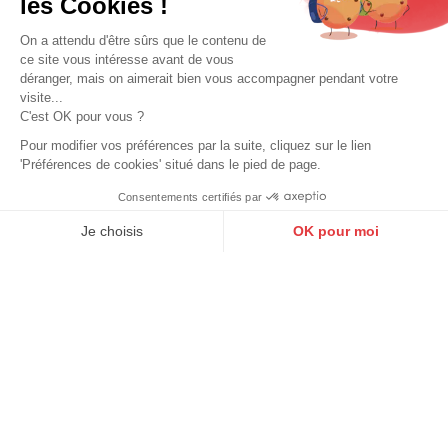
les Cookies !
On a attendu d'être sûrs que le contenu de
ce site vous intéresse avant de vous
déranger, mais on aimerait bien vous accompagner pendant votre
visite...
C'est OK pour vous ?
Pour modifier vos préférences par la suite, cliquez sur le lien
'Préférences de cookies' situé dans le pied de page.
Consentements certifiés par
9.6
/10
10271 avis
Je choisis
OK pour moi
OAKWOOD
OAKWOOD
Axeptio consent
Blouson cuir femme marron foncé
Plateforme de Gestion du Consentement : Personnalisez vos O
Blouson cuir femme noir Oakwood
style biker Oakwood
199,00 €
199,00 €
Notre plateforme vous permet d'adapter et de gérer vos paramètr
Promo