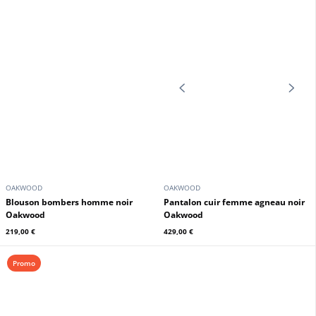
OAKWOOD
OAKWOOD
Blouson cuir homme marron clair
Blouson cuir homme noir style
Oakwood
aviateur
289,00 €
259,00 €
349,00 €
OAKWOOD
OAKWOOD
Blouson bombers homme noir
Pantalon cuir femme agneau noir