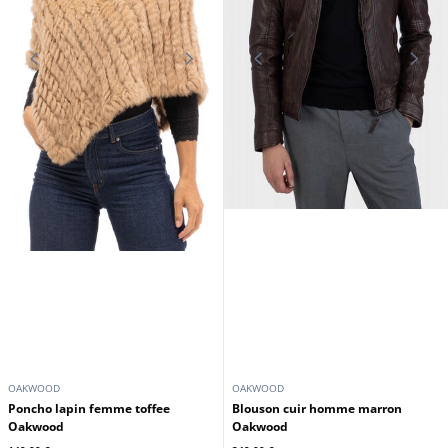
OAKWOOD
OAKWOOD
Poncho lapin femme toffee
Blouson cuir homme marron
Oakwood
Oakwood