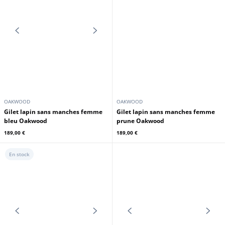
Gilet lapin femme sans manches
Gilet lapin femme sans manches
anthracite Oakwood
beige fonce Oakwood
189,00 €
189,00 €
OAKWOOD
OAKWOOD
Gilet lapin sans manches femme
Gilet lapin sans manches femme
bleu Oakwood
prune Oakwood
189,00 €
189,00 €