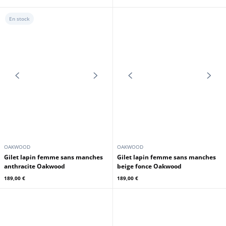
OAKWOOD
OAKWOOD
Blouson cuir femme tan Oakwood
Blouson cuir femme biker noir
style biker
Oakwood
239,00 €
225,00 €
En stock
OAKWOOD
OAKWOOD