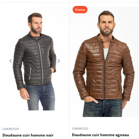
OAKWOOD
Blouson laine femme taupe
OAKWOOD
Oakwood
Blazer cuir femme noir Oakwood
249,00 €
289,00 €
299,00 €
Promo