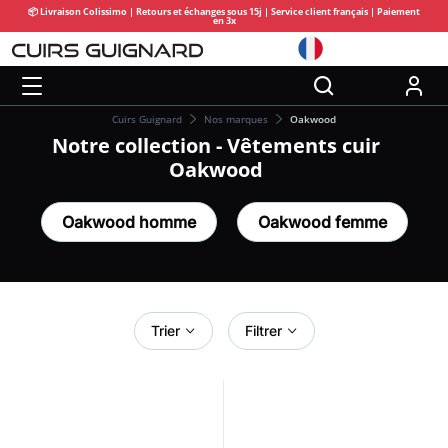
📦 Livraison Colissimo | Retours et échanges sous 15j | Service client français | Paiement
en 3x
Cuirs Guignard
Nos marques
Oakwood
Notre collection - Vêtements cuir
Oakwood
Oakwood homme
Oakwood femme
Trier
Filtrer