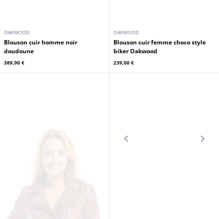
OAKWOOD
OAKWOOD
Blouson cuir homme noir
Blouson cuir femme choco style
doudoune
biker Oakwood
389,00 €
239,00 €