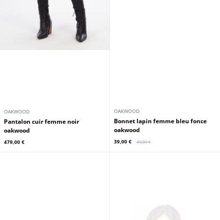
OAKWOOD
OAKWOOD
bonnet lapin femme bleu fonce
Pantalon cuir femme noir
oakwood
oakwood
39,00 €
479,00 €
49,00 €