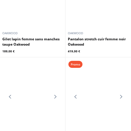
En stock
OAKWOOD
OAKWOOD
Gilet lapin femme sans manches
Pantalon stretch cuir femme noir
taupe Oakwood
Oakwood
189,00 €
419,00 €
Promo