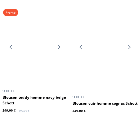
SCHOTT
SCHOTT
Blouson cuir homme Schott
Blouson Schott laine + cuir homme
navy/blanc style teddy
noir/blanc style teddy
289,00 €
449,00 €
375,00 €
Promo
SCHOTT