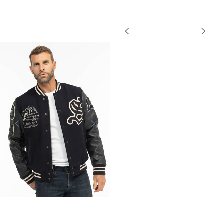
SCHOTT
SCHOTT
Bomber MA-1 nylon noir Schott
Bomber MA-1 nylon navy Schott
179,00 €
179,00 €
En stock
Promo