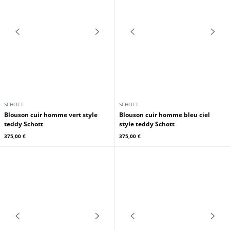
Blouson teddy homme navy beige
SCHOTT
Schott
Blouson cuir homme cognac Schott
299,00 €
349,00 €
399,00 €
SCHOTT
SCHOTT
Blouson cuir homme vert style
Blouson cuir homme bleu ciel
teddy Schott
style teddy Schott
375,00 €
375,00 €