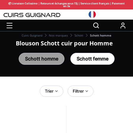
📦 Livraison Colissimo | Retours et échanges sous 15j | Service client français | Paiement
en 3x
Cuirs Guignard
Nos marques
Schott
Schott homme
Blouson Schott cuir pour Homme
Schott homme
Schott femme
Trier
Filtrer