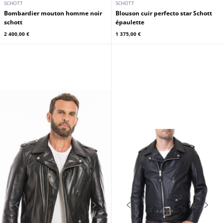
SCHOTT
SCHOTT
Bombardier mouton homme noir
Blouson cuir perfecto star Schott
schott
épaulette
2 400,00 €
1 375,00 €