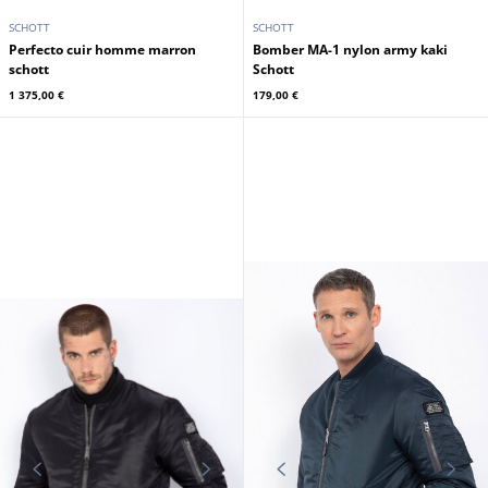
SCHOTT
SCHOTT
Perfecto cuir homme marron
Bomber MA-1 nylon army kaki
schott
Schott
1 375,00 €
179,00 €