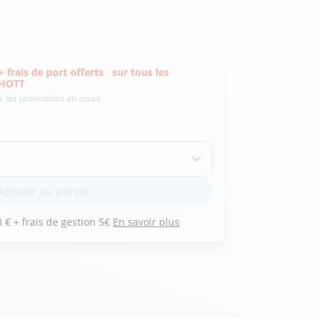
Hexagona
Royal Air Force
frais de port offerts
sur tous les
CHOTT
ec les promotions en cours
Armée de l'air et
Marine
de l'espace
Nationale
Ajouter au panier
Payez 3 versements de 463 € + frais de gestion 5€
En savoir plus