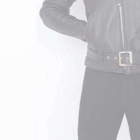
velours
Mayura
Gipsy
Bomber cuir
Haute
Bomber cuir & blouson
Blouson aviateur cuir
Teddy
Bottes cuir femme
Gilets cuir & fourrure
Accessoires
Bottines femme cuir
24h Le Mans
Cockpit USA
Top Gun®
American College