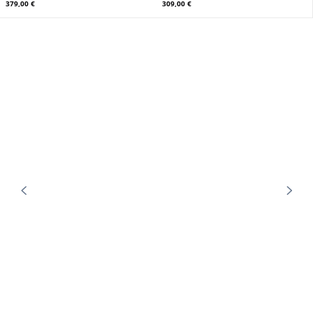
DAYTONA73
DAYTONA73
Blouson cuir homme noir Daytona
Blouson cuir homme noir Daytona
379,00 €
309,00 €