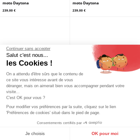
Continuer sans accepter
Salut c'est nous...
les Cookies !
On a attendu d'être sûrs que le contenu de
ce site vous intéresse avant de vous
déranger, mais on aimerait bien vous accompagner pendant votre
visite...
C'est OK pour vous ?
Pour modifier vos préférences par la suite, cliquez sur le lien
'Préférences de cookies' situé dans le pied de page.
Consentements certifiés par
9.6
/10
DAYTONA73
DAYTONA73
10272 avis
Je choisis
OK pour moi
Blouson cuir homme cognac style
Blouson cuir homme gris style