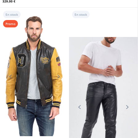
DAYTONA73
Blouson cuir homme biker dark cognac Daytona
329,00 €
En stock
En stock
Promo