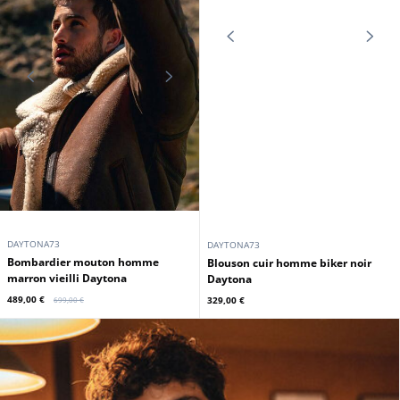
DAYTONA73
DAYTONA73
Bombardier mouton homme
Blouson cuir homme biker noir
marron vieilli Daytona
Daytona
489,00 €
329,00 €
699,00 €