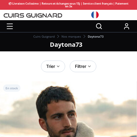
📦 Livraison Colissimo | Retours et échanges sous 15j | Service client français | Paiement
en 3x
Cuirs Guignard
Nos marques
Daytona73
Daytona73
Trier
Filtrer
En stock