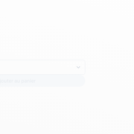
Hexagona
Royal Air Force
Armée de l'air et
Marine
de l'espace
Nationale
jouter au panier