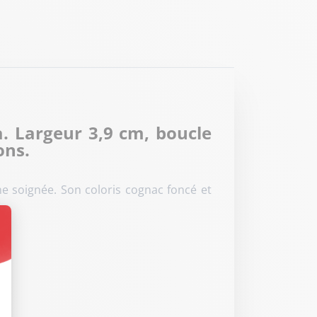
. Largeur 3,9 cm, boucle
ons.
ne soignée. Son coloris cognac foncé et
t : Personnalisez vos Options