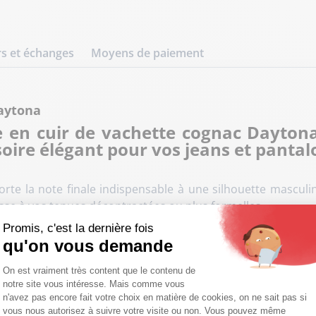
s et échanges
Moyens de paiement
aytona
e en cuir de vachette cognac Daytona
soire élégant pour vos jeans et pantal
orte la note finale indispensable à une silhouette masculi
esse à vos tenues décontractées ou plus formelles.
Promis, c'est la dernière fois
qu'on vous demande
Plateforme de Gestion du Consentemen
On est vraiment très content que le contenu de
notre site vous intéresse. Mais comme vous
Axeptio consent
n'avez pas encore fait votre choix en matière de cookies, on ne sait pas si
vous nous autorisez à suivre votre visite ou non. Vous pouvez même