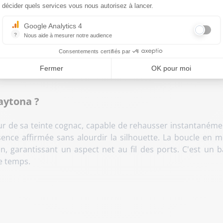
décider quels services vous nous autorisez à lancer.
eur 3,9 cm
Google Analytics 4
sé, passant en cuir assorti
?
Nous aide à mesurer notre audience
es passants de jeans et de pantalons
Essentiel pour la gestion du site web, il permet de mesurer des indicat
Consentements certifiés par
se).
Fermer
OK pour moi
aytona ?
ur de sa teinte cognac, capable de rehausser instantanéme
ence affirmée sans alourdir la silhouette. La boucle en 
ion, garantissant un aspect net au fil des ports. C'est un
e temps.