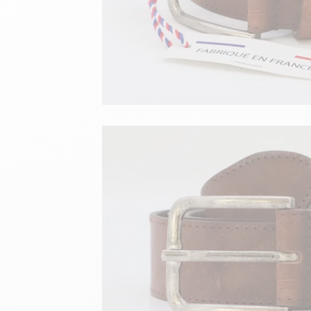
velours
Mayura
Gipsy
Bomber cuir
Haute
Bomber cuir & blouson
Blouson aviateur cuir
Teddy
Bottes cuir femme
Gilets cuir & fourrure
Accessoires
Bottines femme cuir
24h Le Mans
Cockpit USA
Top Gun®
American College