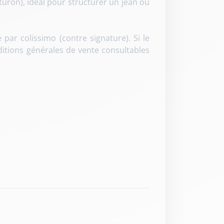
turon), idéal pour structurer un jean ou
ar colissimo (contre signature). Si le
itions générales de vente consultables