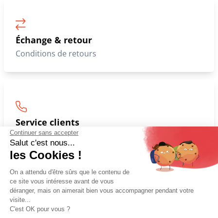
Livraison So Colissimo
À domicile ou en point relais
Échange & retour
Conditions de retours
Continuer sans accepter
Salut c'est nous...
les Cookies !
On a attendu d'être sûrs que le contenu de
Service clients
ce site vous intéresse avant de vous
Disponible par mail et par téléphone
déranger, mais on aimerait bien vous accompagner pendant votre
visite...
C'est OK pour vous ?