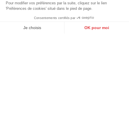
Pour modifier vos préférences par la suite, cliquez sur le lien
'Préférences de cookies' situé dans le pied de page.
Achetez en ligne
Consentements certifiés par
9.6
/10
Comme en magasin !
10272 avis
Je choisis
OK pour moi
Axeptio consent
Plateforme de Gestion du Consentement : Personnalisez vos O
Notre plateforme vous permet d'adapter et de gérer vos paramètr
Guide des tailles
Grande taille
Guide d'entretien
Retouches
Nos magasins
3 magasins dans l'ouest