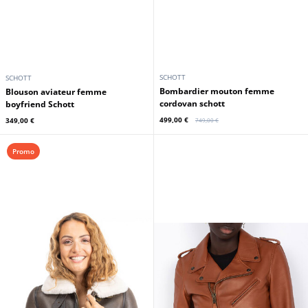
SCHOTT
SCHOTT
bombardier mouton femme
Blouson aviateur femme
cordovan schott
boyfriend Schott
499,00 €
349,00 €
749,00 €
Promo