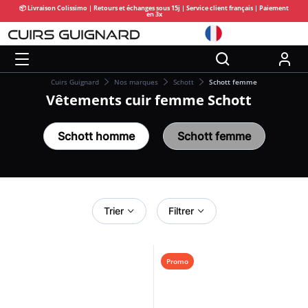
📦 Livraison Colissimo | Retours et échanges sous 15j | Service client français | Paiement
en 3x
Cuirs Guignard
Nos marques
Schott
Schott femme
Vêtements cuir femme Schott
Schott homme
Schott femme
Trier
Filtrer
Promo