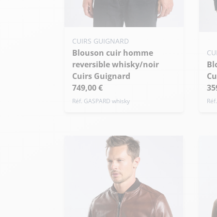
Ajouter ma taille au panier
Ajo
CUIRS GUIGNARD
Blouson cuir homme
XS - 46
S - 48
M - 50
CU
XS
reversible whisky/noir
Blouson cuir homme bleu
+ de taille
+ 
Cuirs Guignard
Cu
749,00 €
35
Réf. GASPARD whisky
Réf