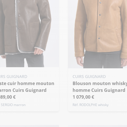
uter ma taille au panier
Ajouter ma taille au panier
IRS GUIGNARD
CUIRS GUIGNARD
 - 46
S - 48
M - 50
Blouson mouton whisky
XS - 46
S - 48
M - 50
de taille
rron Cuirs Guignard
homme Cuirs Guignard
+ de taille
089,00 €
1 079,00 €
. SERGIO marron
Réf. RODOLPHE whisky