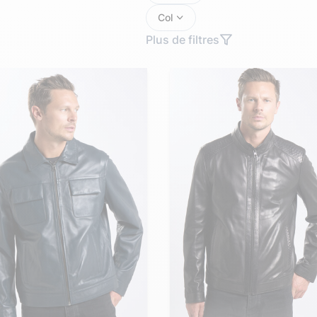
Doudoune cuir
Daytona73
Rose garden
Col
Santiags
Plus de filtres
Maroquinerie
Pantalons, robes et jupes
Cadeaux pour elle
Cadeaux pour lui
cuir
Accessoires
Pantalon cuir
Patrouille de
Jupe
Arthur et Aston
France
Robe