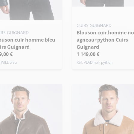
Ajouter ma taille au panier
XS - 46
S - 48
M - 50
uter ma taille au panier
CUIRS GUIGNARD
+ de taille
Blouson cuir homme noir
IRS GUIGNARD
 - 46
S - 48
M - 50
agneau+python Cuirs
de taille
irs Guignard
Guignard
9,00 €
1 149,00 €
. WILL bleu
Réf. VLAD noir python