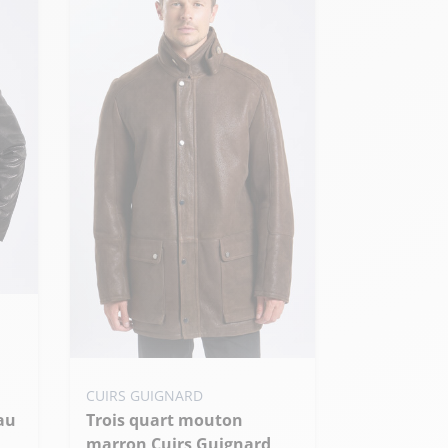
Ajouter ma taille au panier
CUIRS GUIGNARD
XS - 46
S - 48
M - 50
Trois quart mouton
+ de taille
marron Cuirs Guignard