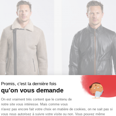
Promis, c'est la dernière fois
qu'on vous demande
Plateforme de Gestion du Consentemen
On est vraiment très content que le contenu de
notre site vous intéresse. Mais comme vous
uter ma taille au panier
Axeptio consent
n'avez pas encore fait votre choix en matière de cookies, on ne sait pas si
Ajouter ma taille au panier
 - 46
S - 48
M - 50
vous nous autorisez à suivre votre visite ou non. Vous pouvez même