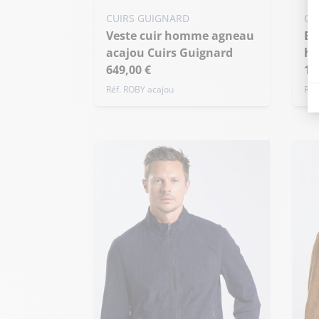
+ 
CUIRS GUIGNARD
CU
Veste cuir homme agneau
Blouson mouton sable
acajou Cuirs Guignard
ho
649,00 €
1 
Réf. ROBY acajou
Réf