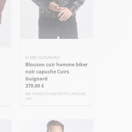
Ajouter ma taille au panier
XS - 46
S - 48
M - 50
CUIRS GUIGNARD
+ de taille
Blouson cuir homme biker
noir capuche Cuirs
Guignard
379,00 €
Réf. PERFECTO VACHETTE CAPUCHE
noir