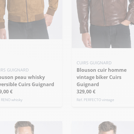
uter ma taille au panier
Ajouter ma taille au panier
 - 46
S - 48
M - 50
de taille
CUIRS GUIGNARD
XS - 46
S - 48
M - 50
Blouson cuir homme
IRS GUIGNARD
+ de taille
vintage biker Cuirs
versible Cuirs Guignard
Guignard
9,00 €
329,00 €
. RENO whisky
Réf. PERFECTO vintage