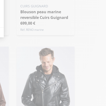
XS - 46
S - 48
M - 50
CUIRS GUIGNARD
+ de taille
Blouson peau marine
reversible Cuirs Guignard
eurs tels que le trafic, les produits les plus consultés, ou encore la répartiti
699,00 €
Réf. RENO marine