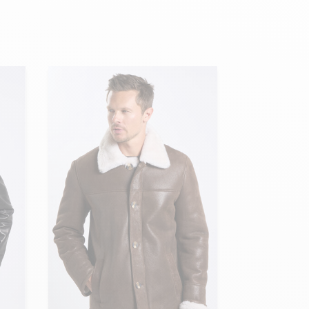
Hexagona
Royal Air Force
Armée de l'air et
Marine
de l'espace
Nationale