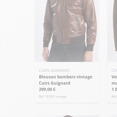
Ajouter ma taille au panier
Ajo
CUIRS GUIGNARD
CU
XS - 46
S - 48
M - 50
XS
Blouson bombers vintage
Veste cuir homme mouton
+ de taille
+ 
Cuirs Guignard
ma
299,00 €
1 
Réf. TEDDY vintage
Réf