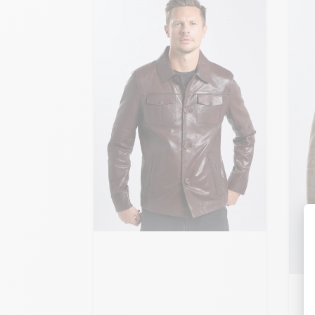
Ajouter ma taille au panier
XS - 46
S - 48
M - 50
+ de taille
Ajo
XS