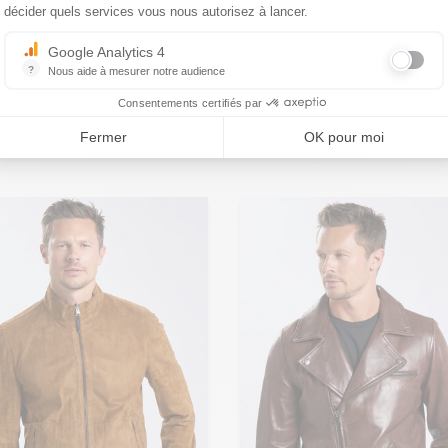
CUIRS GUIGNARD
décider quels services vous nous autorisez à lancer.
de taille
Blouson cuir noir
XS - 46
S - 48
M - 50
IRS GUIGNARD
reversible whisky Cuirs
+ de taille
Google Analytics 4
mme Cuirs Guignard
Guignard
?
Nous aide à mesurer notre audience
Essentiel pour la gestion du site web, il permet de mesurer des indicat
099,00 €
699,00 €
Consentements certifiés par
. RIDIER sable
Réf. RENO noir / whisky
Fermer
OK pour moi