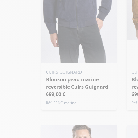
Ajo
XS
+ 
Ajouter ma taille au panier
CUIRS GUIGNARD
CU
Blouson peau marine
XS - 46
S - 48
M - 50
Blouson peau whisky
reversible Cuirs Guignard
re
+ de taille
699,00 €
69
Réf. RENO marine
Réf