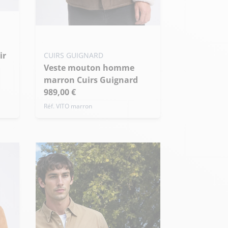
Ajouter ma taille au panier
XS - 46
S - 48
M - 50
CUIRS GUIGNARD
+ de taille
Veste mouton homme
marron Cuirs Guignard
989,00 €
Réf. VITO marron