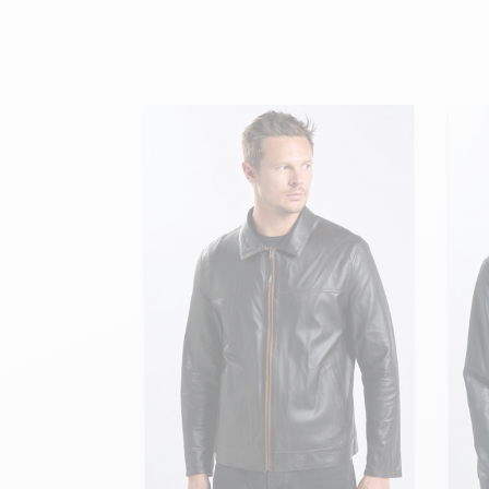
velours
Mayura
Gipsy
Bomber cuir
Haute
Bomber cuir & blouson
Blouson aviateur cuir
Teddy
Bottes cuir femme
Gilets cuir & fourrure
Accessoires
Bottines femme cuir
24h Le Mans
Cockpit USA
Top Gun®
American College