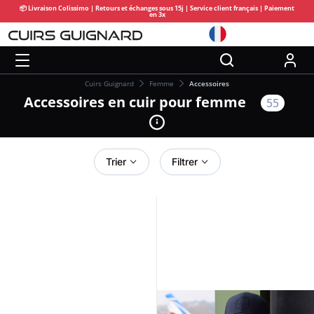
📦 Livraison Colissimo | Retours et échanges sous 15j | Service client français | Paiement
en 3x
Cuirs Guignard
Femme
Accessoires
Accessoires en cuir pour femme
55
Trier
Filtrer