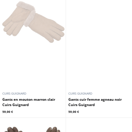
CUIRS GUIGNARD
CUIRS GUIGNARD
Col chale fourrure renard chocolat
Gants mouton retourné noir Cuirs
Cuirs Guignard
Guignard
199,00 €
59,00 €
229,00 €