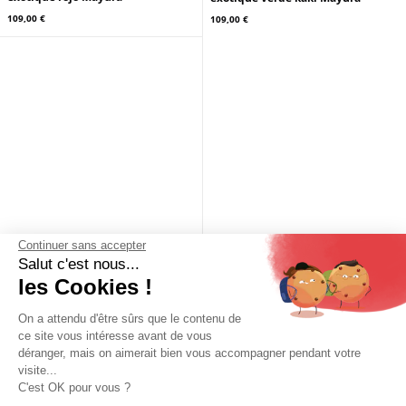
MAYURA
MAYURA
Ceinture cuir python naturel
Ceinture cuir python naturel
exotique cognac Mayura
exotique cuero Mayura
109,00 €
109,00 €
Continuer sans accepter
Salut c'est nous...
les Cookies !
On a attendu d'être sûrs que le contenu de
ce site vous intéresse avant de vous
MAYURA
MAYURA
déranger, mais on aimerait bien vous accompagner pendant votre
Ceinture cuir python naturel
Ceinture cuir python naturel
visite...
exotique marron Mayura
exotique noir Mayura
C'est OK pour vous ?
109,00 €
109,00 €