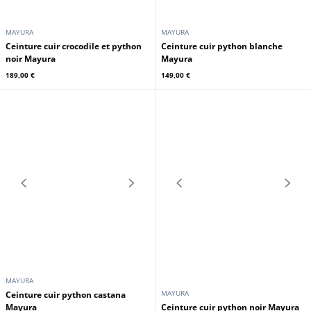
CUIRS GUIGNARD
MAYURA
Gants cuir femme agneau cork
Cuirs Guignard
Ceinture cuir vachette noir
79,00 €
69,00 €