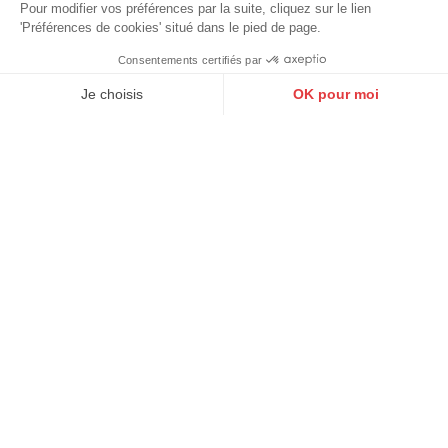
Pour modifier vos préférences par la suite, cliquez sur le lien
'Préférences de cookies' situé dans le pied de page.
Consentements certifiés par
9.6
/10
10272 avis
Je choisis
OK pour moi
Axeptio consent
Plateforme de Gestion du Consentement : Personnalisez vos O
Notre plateforme vous permet d'adapter et de gérer vos paramètr
MAYURA
MAYURA
Ceinture cuir python naturel
Ceinture cuir python naturel
exotique rojo Mayura
exotique verde kaki Mayura
109,00 €
109,00 €