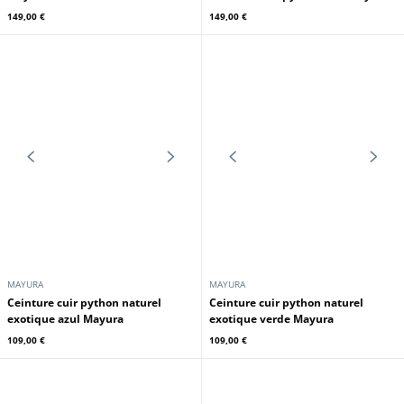
MAYURA
MAYURA
Ceinture cuir crocodile et python
Ceinture cuir crocodile et python
castana Mayura
marron Mayura
189,00 €
189,00 €
MAYURA
MAYURA
Ceinture cuir crocodile et python
Ceinture cuir python blanche
noir Mayura
Mayura
189,00 €
149,00 €