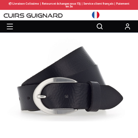
📦 Livraison Colissimo | Retours et échanges sous 15j | Service client français | Paiement
en 3x