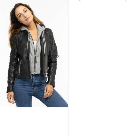
ROSE GARDEN
Blouson cuir capuche femme style biker Rose Garden
239,00 €