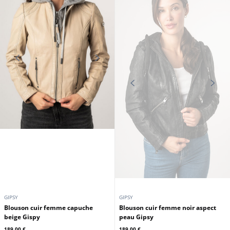
CUIRS GUIGNARD
GIPSY
Blouson cuir oversize femme noir
Blouson cuir femme capuche bleu
Cuirs Guignard
Gispy
479,00 €
189,00 €