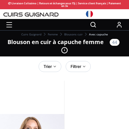
📦 Livraison Colissimo | Retours et échanges sous 15j | Service client français | Paiement
en 3x
Cuirs Guignard
Femme
Blousons cuir
Avec capuche
Blouson en cuir à capuche femme
44
Trier
Filtrer