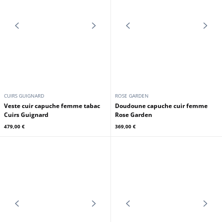
ROSE GARDEN
ROSE GARDEN
Blouson cuir capuche femme kaki
Blouson cuir capuche femme
Rose Garden
bison Rose Garden
269,00 €
269,00 €
En stock
CUIRS GUIGNARD
ROSE GARDEN
Veste cuir capuche femme tabac
Doudoune capuche cuir femme