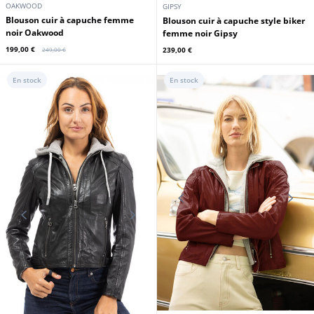
OAKWOOD
GIPSY
Blouson cuir à capuche femme
Blouson cuir à capuche style biker
noir Oakwood
femme noir Gipsy
199,00 €
239,00 €
249,00 €
En stock
En stock