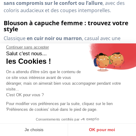
Symbole de liberté et de style
, le blouson en cuir
s’invite dans le vestiaire moderne avec audace et
élégance, et ce d’autant plus lorsqu’il s’agit d’un blouson
à capuche femme.
Chez
Cuirs Guignard
, découvrez
une sélection
Continuer sans accepter
inspirante
signée
Gipsy
,
Rose Garden
et de notre
Salut c'est nous...
propre collection : des modèles pensés pour
les Cookies !
accompagner les femmes dans toutes leurs aventures,
On a attendu d'être sûrs que le contenu de
sans compromis sur le confort ou l’allure
, avec des
ce site vous intéresse avant de vous
coloris audacieux et des coupes intemporelles.
déranger, mais on aimerait bien vous accompagner pendant votre
visite...
Blouson à capuche femme : trouvez votre
C'est OK pour vous ?
style
Pour modifier vos préférences par la suite, cliquez sur le lien
Classique
en cuir noir ou marron
, casual avec une
'Préférences de cookies' situé dans le pied de page.
capuche en tissu contrastant
, ou plus original dans
Consentements certifiés par
des couleurs allant du bleu au rose
: chaque blouson
9.6
/10
10272 avis
à capuche femme proposé par Cuirs Guignard a son
Je choisis
OK pour moi