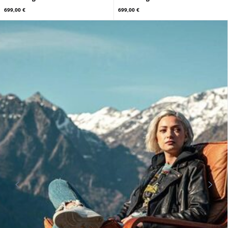
CUIRS GUIGNARD
CUIRS GUIGNARD
Blouson cuir femme agneau rouge
Blouson cuir femme agneau gold
Cuirs Guignard
Cuirs Guignard
699,00 €
699,00 €