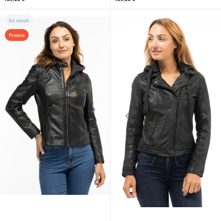
GIPSY
GIPSY
Blouson cuir femme capuche
Blouson cuir femme noir aspect
beige Gispy
peau Gipsy
189,00 €
189,00 €
En stock
Promo