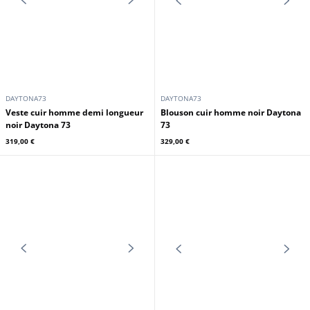
DAYTONA73
DAYTONA73
Blouson cuir homme navy
Veste cuir homme demi longueur
Daytona 73
choco Daytona 73
329,00 €
339,00 €