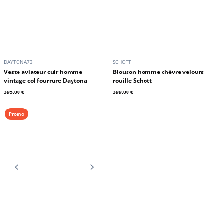
CUIRS GUIGNARD
CUIRS GUIGNARD
Blouson cuir homme olive Cuirs
Veste cuir homme marron vieilli
Guignard
Cuirs Guignard
359,00 €
459,00 €