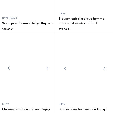
DAYTONA73
DAYTONA73
Veste cuir homme demi longueur
Blouson cuir homme noir Daytona
noir Daytona 73
73
319,00 €
329,00 €
GIPSY
DAYTONA73
Blouson cuir classique homme