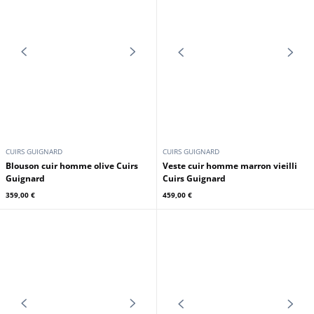
PATROUILLE DE FRANCE
DAYTONA73
Bombardier mouton Patrouille de
Blouson cuir classique homme
France
noir Daytona
1 189,00 €
279,00 €
En stock