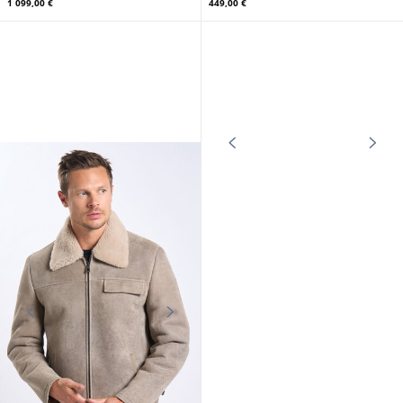
CUIRS GUIGNARD
CUIRS GUIGNARD
Veste mouton homme sable Cuirs
Veste cuir demi longueur homme
Guignard
vintage Cuirs Guignard
1 099,00 €
449,00 €