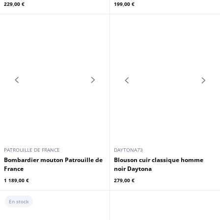
Veste peau homme beige Daytona
noir esprit aviateur GIPSY
339,00 €
279,00 €
GIPSY
GIPSY
Chemise cuir homme noir Gipsy
Blouson cuir homme noir Gipsy
229,00 €
199,00 €