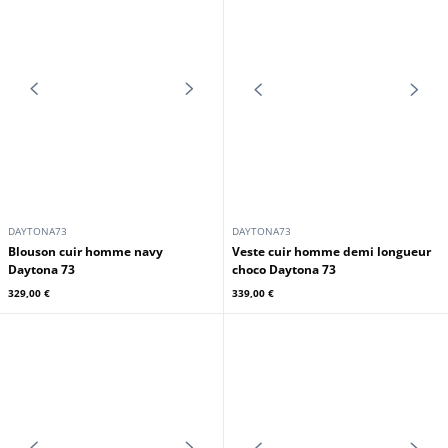
CUIRS GUIGNARD
CUIRS GUIGNARD
Blouson cuir homme agneau noir
Blouson mouton noir homme Cuirs
Cuirs Guignard
Guignard
299,00 €
1 099,00 €