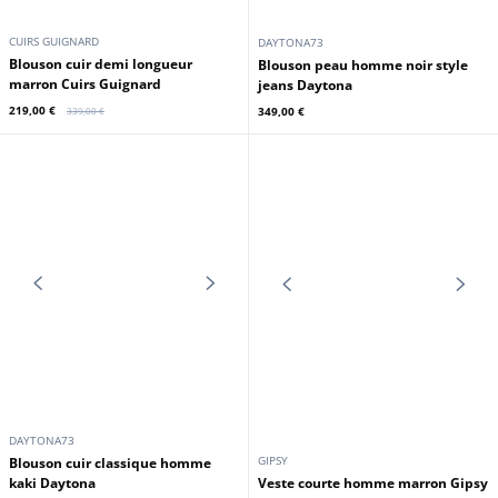
DAYTONA73
SCHOTT
Veste aviateur cuir homme
Blouson homme chèvre velours
vintage col fourrure Daytona
rouille Schott
395,00 €
399,00 €
Promo
CUIRS GUIGNARD
DAYTONA73
Blouson cuir demi longueur
Blouson peau homme noir style
marron Cuirs Guignard