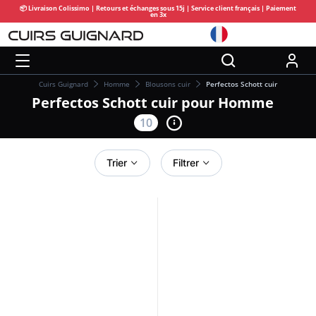
📦 Livraison Colissimo | Retours et échanges sous 15j | Service client français | Paiement
en 3x
Cuirs Guignard
Homme
Blousons cuir
Perfectos Schott cuir
Perfectos Schott cuir pour Homme
10
Trier
Filtrer