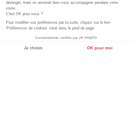
déranger, mais on aimerait bien vous accompagner pendant votre
visite...
C'est OK pour vous ?
Pour modifier vos préférences par la suite, cliquez sur le lien
Guide des tailles
Grande taille
'Préférences de cookies' situé dans le pied de page.
Consentements certifiés par
9.6
/10
10273 avis
Je choisis
OK pour moi
Axeptio consent
Plateforme de Gestion du Consentement : Personnalisez vos O
Guide d'entretien
Retouches
Notre plateforme vous permet d'adapter et de gérer vos paramètr
Nos magasins
3 magasins dans l'ouest
Nantes
Mauléon
La Rochelle