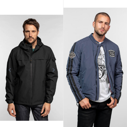
DAYTONA73
DAYTONA73
Blouson imperméable navy
Blouson imperméable kaki
Daytona 73
Daytona 73
95,00 €
95,00 €