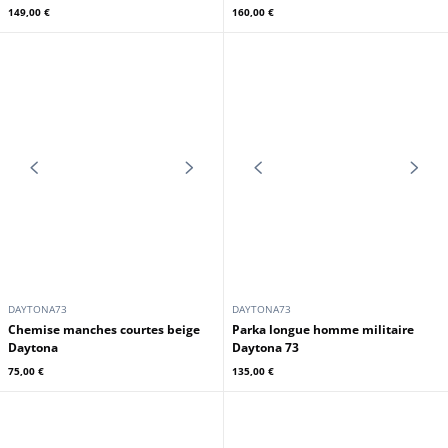
Daytona
navy Daytona 73
125,00 €
149,00 €
DAYTONA73
DAYTONA73
Blouson nylon aviateur homme
Parka longue en sherpa militaire
kaki Daytona 73
Daytona 73
149,00 €
160,00 €