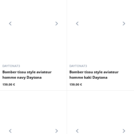
DAYTONA73
DAYTONA73
Chemise manches courtes beige
Parka longue homme militaire
Daytona
Daytona 73
75,00 €
135,00 €