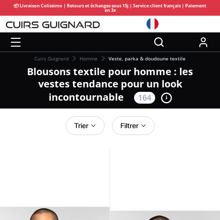
📦 Livraison Colissimo | Retours et échanges sous 15j | Service client français | Paiement
en 3x
Cuirs Guignard
Homme
Veste, parka & doudoune textile
Blousons textile pour homme : les
vestes tendance pour un look
incontournable
164
Trier
Filtrer