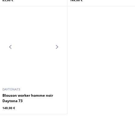
85,00 €
DAYTONA73
DAYTONA73
Surchemise militaire vintage
Blouson worker homme cognac
beige Daytona 73
Daytona 73
85,00 €
149,00 €