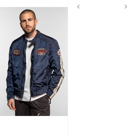
DAYTONA73
DAYTONA73
Blouson nylon racing kaki Daytona
Blouson nylon racing noir Daytona
73
73
95,00 €
95,00 €