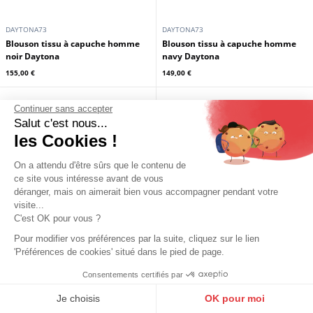
DAYTONA73
DAYTONA73
Bomber tissu style aviateur
Blouson tissu à capuche homme
homme noir Daytona
kaki Daytona
159,00 €
155,00 €
Continuer sans accepter
Salut c'est nous...
les Cookies !
On a attendu d'être sûrs que le contenu de
ce site vous intéresse avant de vous
déranger, mais on aimerait bien vous accompagner pendant votre
visite...
C'est OK pour vous ?
Pour modifier vos préférences par la suite, cliquez sur le lien
'Préférences de cookies' situé dans le pied de page.
Consentements certifiés par
9.6
/10
10273 avis
DAYTONA73
DAYTONA73
Je choisis
OK pour moi
Blouson tissu à capuche homme
Blouson tissu à capuche homme