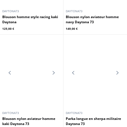
DAYTONA73
DAYTONA73
Blouson imperméable noir
Blouson homme style racing navy
Daytona 73
Daytona
95,00 €
125,00 €
DAYTONA73
DAYTONA73
Blouson homme style racing kaki
Blouson nylon aviateur homme