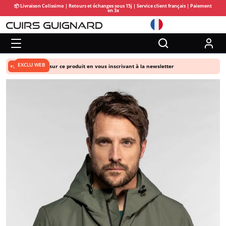
📦 Livraison Colissimo | Retours et échanges sous 15j | Service client français | Paiement
en 3x
EXCLU WEB
+5% de remise
sur ce produit en vous inscrivant à la newsletter