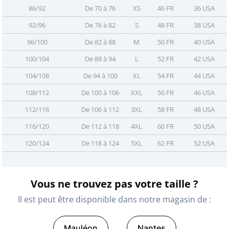
86/92
De 70 à 76
XS
46 FR 36 USA
92/96
De 76 à 82
S
48 FR 38 USA
96/100
De 82 à 88
M
50 FR 40 USA
100/104
De 88 à 94
L
52 FR 42 USA
104/108
De 94 à 100
XL
54 FR 44 USA
108/112
De 100 à 106
XXL
56 FR 46 USA
112/116
De 106 à 112
3XL
58 FR 48 USA
116/120
De 112 à 118
4XL
60 FR 50 USA
120/124
De 118 à 124
5XL
62 FR 52 USA
Vous ne trouvez pas votre taille ?
Il est peut être disponible dans notre magasin de :
Mauléon
Nantes