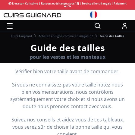
📦 Livraison Colissimo | Retours et échanges sous 15j | Service client français | Paiement
en 3x
Cuirs Guignard
Achetez en ligne comme en magasin !
Guide des tailles
Guide des tailles
pour les vestes et les manteaux
Vérifier bien votre taille avant de commander.
Si vous ne connaissez pas votre taille notez nous
bien vos mensurations, nous contrôlons
systématiquement votre choix et si nous avons un
doute nous prenons contact avec vous.
Suivez nos conseils et aidez vous de ces tableaux,
vous serez sûr de choisir la bonne taille qui vous
convient.