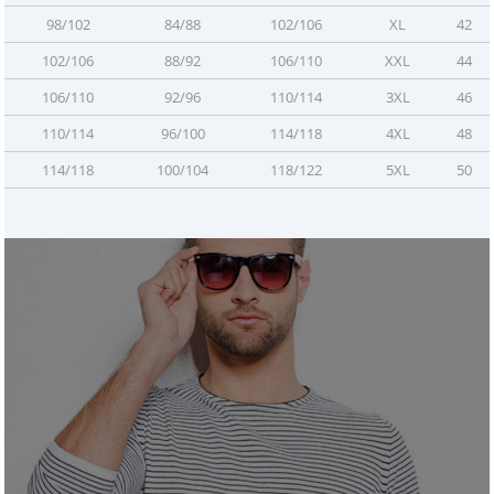
98/102
84/88
102/106
XL
42
102/106
88/92
106/110
XXL
44
106/110
92/96
110/114
3XL
46
110/114
96/100
114/118
4XL
48
114/118
100/104
118/122
5XL
50