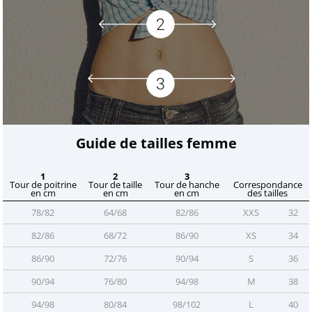
Guide de tailles femme
1
2
3
Tour de poitrine
Tour de taille
Tour de hanche
Correspondance
en cm
en cm
en cm
des tailles
78/82
64/68
82/86
XXS
32
82/86
68/72
86/90
XS
34
86/90
72/76
90/94
S
36
90/94
76/80
94/98
M
38
94/98
80/84
98/102
L
40