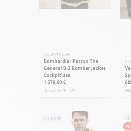
Ajouter ma taille au panier
Ajo
42 US / L
44 US / XL
38 
+ 
COCKPIT USA
Bombardier Patton The
CO
General B-3 Bomber Jacket
Veste US Navy Issue Mil
Cockpit'usa
Sp
1 579,00 €
68
Réf. Z2103 PATTON
Réf
En stock
En
Pr