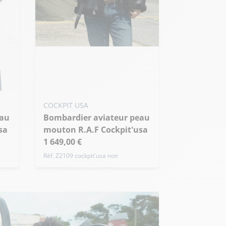
Ajouter ma taille au panier
40 US / M
44 US / XL
46 US / XXL
+ de taille
COCKPIT USA
Bombardier aviateur peau
sa
mouton R.A.F Cockpit'usa
1 649,00 €
Réf. Z2109 cockpit'usa noir