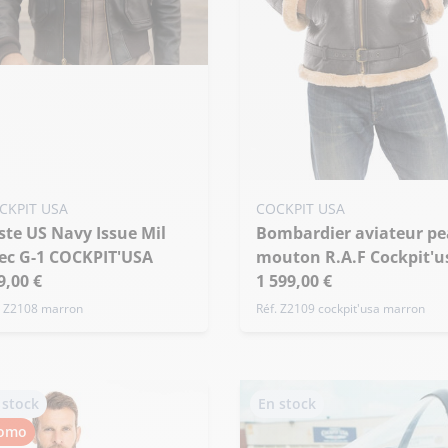
uter ma taille au panier
US / S
40 US / M
42 US / L
de taille
Ajouter ma taille au panier
CKPIT USA
COCKPIT USA
Bombardier aviateur peau
38 US / S
40 US / M
42 US / L
ec G-1 COCKPIT'USA
mouton R.A.F Cockpit'u
+ de taille
9,00 €
1 599,00 €
. Z2108 marron
Réf. Z2109 cockpit'usa marron
 stock
En stock
omo