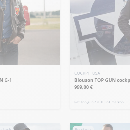
Ajouter ma taille au panier
COCKPIT USA
N G-1
48 US / 3XL
Blouson TOP GUN cock
999,00 €
Réf. top gun Z201036T marron
 stock
En stock