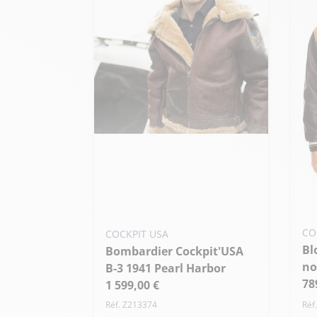
Ajouter ma taille au panier
44 US / XL
46 US / XXL
Ajo
CO
COCKPIT USA
Blouson varsity tan et
M
Bombardier Cockpit'USA
no
+ 
B-3 1941 Pearl Harbor
78
1 599,00 €
Réf. Z213374
Réf