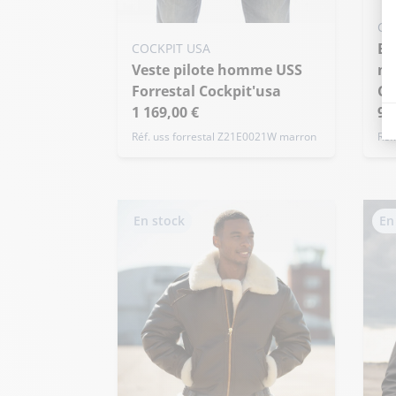
CO
Ajouter ma taille au panier
Blouson vol G-1 agneau
COCKPIT USA
Veste pilote homme USS
42 US / L
ma
Forrestal Cockpit'usa
CO
1 169,00 €
94
Réf. uss forrestal Z21E0021W marron
Réf
En stock
En