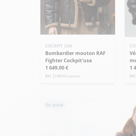
Ajouter ma taille au panier
Ajo
COCKPIT USA
CO
38 US / S
40 US / M
42 US / L
Bombardier mouton RAF
Véritable Bombardier
38 
+ de taille
Fighter Cockpit'usa
mo
+ 
1 649,00 €
1 
Réf. 21W010 marron
Réf
En stock