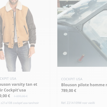
Ajouter ma taille au panier
uter ma taille au panier
CKPIT USA
COCKPIT USA
40 US / M
42 US / L
44 US / XL
+ 
 - 50
L - 52
XL - 54
Blouson pilote homme n
ir Cockpit'usa
de taille
789,00 €
9,00 €
1 099,00 €
. z21a108 cockpit'usa tan/noir
Réf. Z21A109W noir vieilli