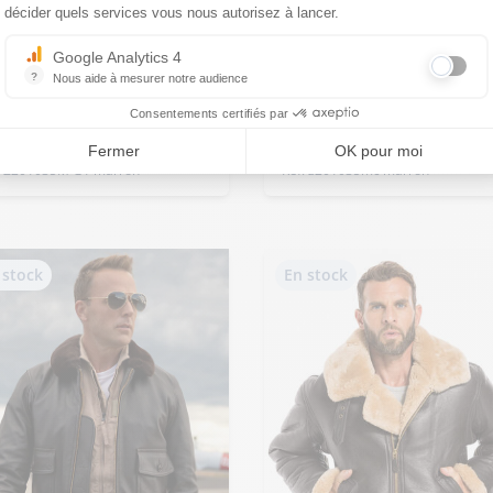
décider quels services vous nous autorisez à lancer.
CKPIT USA
COCKPIT USA
Google Analytics 4
Blouson pilote homme
?
Nous aide à mesurer notre audience
rron américaine
marron COCKPIT'USA
Essentiel pour la gestion du site web, il permet de mesurer des indicat
CKPIT'USA
Consentements certifiés par
9,00 €
999,00 €
Fermer
OK pour moi
. Z201035M G1 marron
Réf. z201035mc marron
 stock
En stock