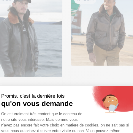
Ajouter ma taille au panier
S - 48
M - 50
L - 52
uter ma taille au panier
+ de taille
 - 48
M - 50
L - 52
Promis, c'est la dernière fois
de taille
qu'on vous demande
Plateforme de Gestion du Consentemen
On est vraiment très content que le contenu de
notre site vous intéresse. Mais comme vous
Axeptio consent
n'avez pas encore fait votre choix en matière de cookies, on ne sait pas si
vous nous autorisez à suivre votre visite ou non. Vous pouvez même