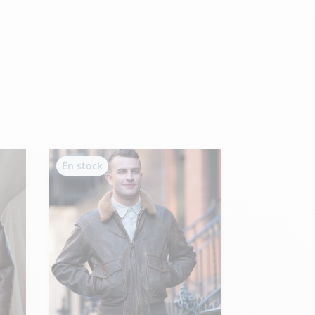
Hexagona
Royal Air Force
Armée de l'air et
Marine
de l'espace
Nationale
En stock