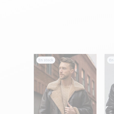
velours
Mayura
Gipsy
Bomber cuir
Haute
Bomber cuir & blouson
Blouson aviateur cuir
Teddy
Bottes cuir femme
Gilets cuir & fourrure
Accessoires
Bottines femme cuir
24h Le Mans
Cockpit USA
En stock
En
Top Gun®
American College