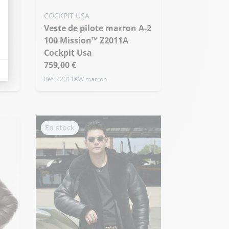
COCKPIT USA
Veste de pilote marron A-2
100 Mission™ Z2011A
eurs tels que le trafic, les produits les plus consultés, ou encore la répartiti
Cockpit Usa
759,00 €
Réf. Z2011AW marron
En stock