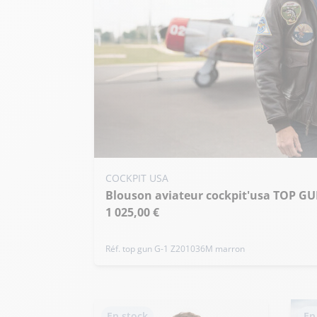
Ajouter ma taille au panier
COCKPIT USA
Blouson aviateur cockpit'usa TOP GU
S - 48
M - 50
L - 52
+ de taille
1 025,00 €
Réf. top gun G-1 Z201036M marron
En stock
En