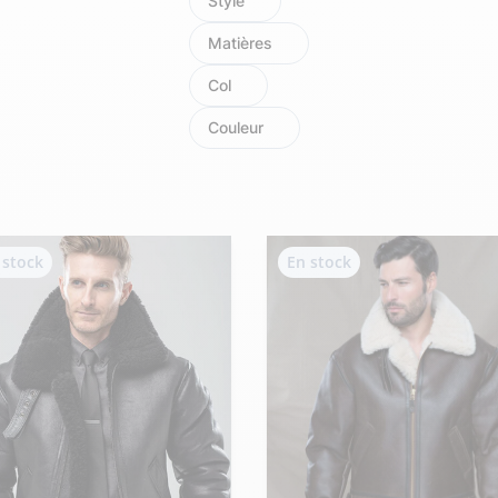
Style
Doudoune cuir
Daytona73
Rose garden
Santiags
Matières
Maroquinerie
Col
Pantalons, robes et jupes
Cadeaux pour elle
Cadeaux pour lui
Couleur
cuir
Accessoires
Pantalon cuir
Patrouille de
Jupe
Arthur et Aston
France
Robe
 stock
En stock