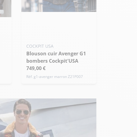
Ajouter ma taille au panier
S - 48
M - 50
L - 52
+ de taille
COCKPIT USA
Blouson cuir Avenger G1
bombers Cockpit'USA
749,00 €
Réf. g1-avenger marron Z21P007