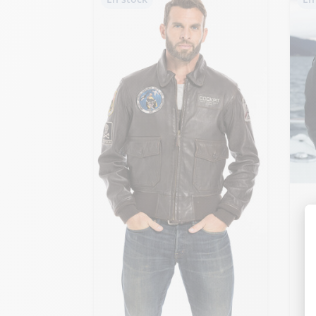
Ajo
S
+ 