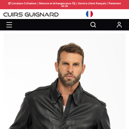
📦 Livraison Colissimo | Retours et échanges sous 15j | Service client français | Paiement
en 3x