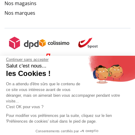
Nos magasins
Nos marques
Continuer sans accepter
Salut c'est nous...
les Cookies !
On a attendu d'être sûrs que le contenu de
ce site vous intéresse avant de vous
déranger, mais on aimerait bien vous accompagner pendant votre
visite...
C'est OK pour vous ?
Pour modifier vos préférences par la suite, cliquez sur le lien
'Préférences de cookies' situé dans le pied de page.
Mon compte
Conditions Générales de Vente
Plan du site
Consentements certifiés par
9.6
Mentions légales
Gestion des données personnelles
Mediapilote
/10