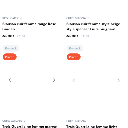
Promo
Promo
SANCHO
MAYURA
Bottes cuir mixte crazy old sadale
Bottes cuir mixte sprinter tang
Sancho
Sendra
199,00 €
199,00 €
279,00 €
279,00 €
Promo
Promo
ROSE GARDEN
CUIRS GUIGNARD
Blouson cuir femme rouge Rose
Blouson cuir femme style beige
Garden
style spencer Cuirs Guignard
229,00 €
229,00 €
279,00 €
339,00 €