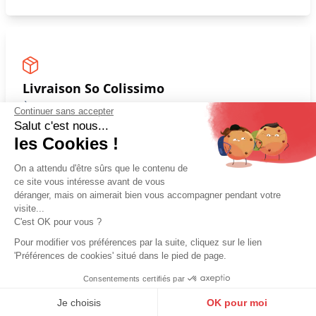
Nos clients nous font confiance
Continuer sans accepter
Salut c'est nous...
les Cookies !
On a attendu d'être sûrs que le contenu de
ce site vous intéresse avant de vous
Paiement sécurisé
déranger, mais on aimerait bien vous accompagner pendant votre
3X avec frais de 5€
visite...
C'est OK pour vous ?
Pour modifier vos préférences par la suite, cliquez sur le lien
'Préférences de cookies' situé dans le pied de page.
Consentements certifiés par
9.6
/10
10272 avis
Je choisis
OK pour moi
Livraison So Colissimo