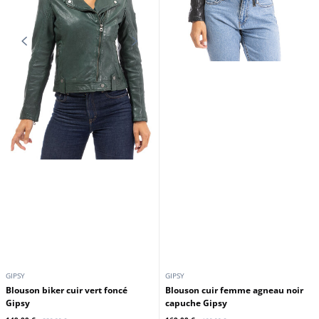
GIPSY
GIPSY
Blouson biker cuir vert foncé
Blouson cuir femme agneau noir
Gipsy
capuche Gipsy