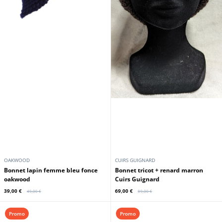
OAKWOOD
CUIRS GUIGNARD
bonnet lapin femme bleu fonce
Bonnet tricot + renard marron
oakwood
Cuirs Guignard
39,00 €
69,00 €
49,00 €
89,00 €
Promo
Promo