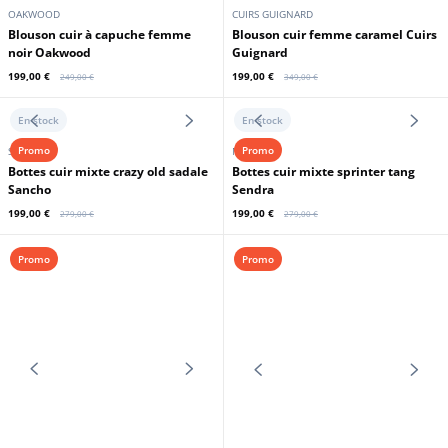
Trois quart cuir femme vert Gipsy
manches taupe Oakwood
199,00 €
199,00 €
299,00 €
329,00 €
En stock
En stock
Promo
Promo
OAKWOOD
CUIRS GUIGNARD
Blouson cuir à capuche femme
Blouson cuir femme caramel Cuirs
noir Oakwood
Guignard
199,00 €
199,00 €
249,00 €
349,00 €
En stock
En stock