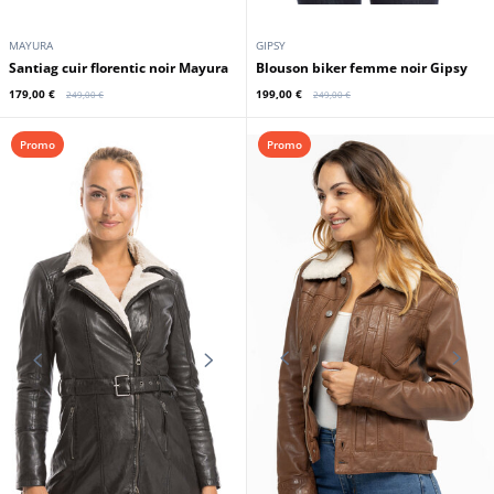
MAYURA
GIPSY
Santiag cuir florentic noir Mayura
Blouson biker femme noir Gipsy
179,00 €
199,00 €
249,00 €
249,00 €
Promo
Promo