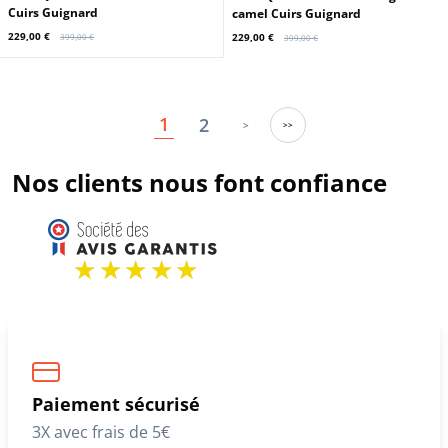
En stock
En stock
Promo
Promo
CUIRS GUIGNARD
CUIRS GUIGNARD
Trois Quart laine femme marron
Trois Quart laine femme light
Cuirs Guignard
camel Cuirs Guignard
229,00 €
229,00 €
399,00 €
399,00 €
1
2
>
>>