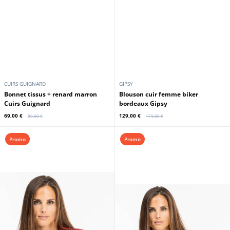
CUIRS GUIGNARD
GIPSY
Bonnet tissus + renard marron
Blouson cuir femme biker
Cuirs Guignard
bordeaux Gipsy
69,00 €
129,00 €
89,00 €
179,00 €
Promo
Promo