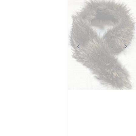
GIPSY
GIPSY
Gilet long sans manches noir
Gipsy
Trois quart cuir femme vert Gipsy
199,00 €
199,00 €
239,00 €
249,00 €
Promo
Promo