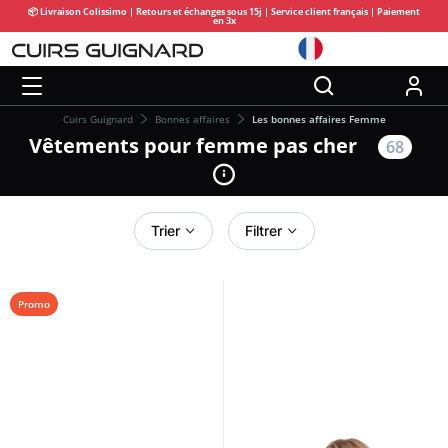
📦 Livraison Colissimo | Retours et échanges sous 15j | Service client français | Paiement
en 3x
Cuirs Guignard
Bonnes affaires
Les bonnes affaires Femme
Vêtements pour femme pas cher
68
Trier
Filtrer
Promo