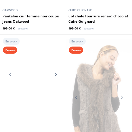
OAKWOOD
CUIRS GUIGNARD
Pantalon cuir femme noir coupe
Col chale fourrure renard chocolat
jeans Oakwood
Cuirs Guignard
199,00 €
199,00 €
289,00 €
229,00 €
En stock
En stock
Promo
Promo