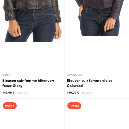
GIPSY
OAKWOOD
Blouson cuir femme biker vert
Blouson cuir femme violet
fonce Gipsy
Oakwood
149,00 €
149,00 €
219,00 €
199,00 €
Promo
Promo