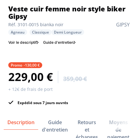
Veste cuir femme noir style biker
Gipsy
GIPSY
Réf. 3101-0015 bianka noir
Agneau
Classique
Demi Longueur
Voir le descriptif
Guide d'entretien
Promo
-130,00 €
229,00 €
359,00 €
+ 12€ de frais de port
Expédié sous 7 jours ouvrés
Description
Guide
Retours
Moyens
d'entretien
et
de
échanges
paiement