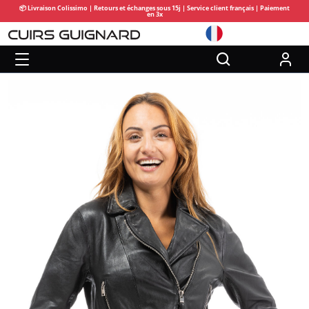
📦 Livraison Colissimo | Retours et échanges sous 15j | Service client français | Paiement
en 3x