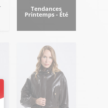
Tendances
Printemps - Été
t : Personnalisez vos Options