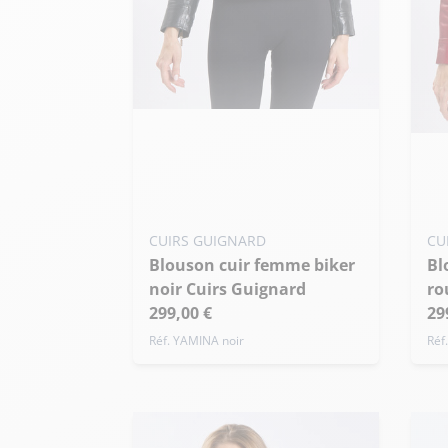
Ajouter ma taille au panier
Ajo
S - 36
M - 38
L - 40
S
+ de taille
+ 
CUIRS GUIGNARD
CU
Blouson cuir femme biker
Blouson cuir femme biker
noir Cuirs Guignard
ro
299,00 €
29
Réf. YAMINA noir
Réf