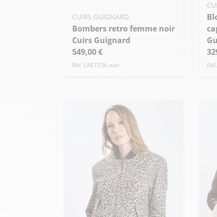
Blouson cuir femme
S
CUIRS GUIGNARD
Bombers retro femme noir
ca
+ 
Cuirs Guignard
Gu
549,00 €
32
Réf. LAETITIA noir
Réf