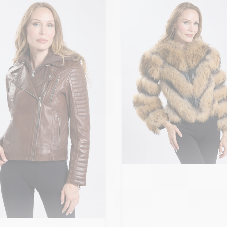
Ajouter ma taille au panier
S - 36
M - 38
L - 40
+ de taille
uter ma taille au panier
IRS GUIGNARD
CUIRS GUIGNARD