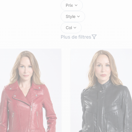
Doudoune cuir
Daytona73
Rose garden
Santiags
Style
Col
Maroquinerie
Pantalons, robes et jupes
Cadeaux pour elle
Plus de filtres
Cadeaux pour lui
cuir
Accessoires
Pantalon cuir
Patrouille de
Jupe
Arthur et Aston
France
Robe