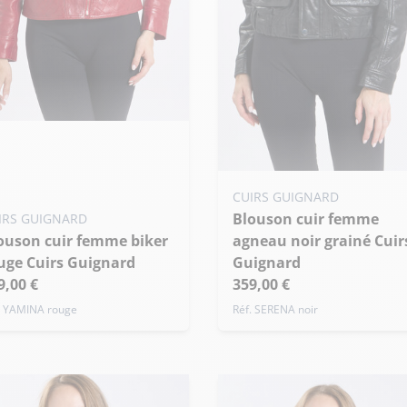
uter ma taille au panier
 - 36
M - 38
L - 40
Ajouter ma taille au panier
de taille
CUIRS GUIGNARD
Blouson cuir femme
S - 36
M - 38
L - 40
IRS GUIGNARD
agneau noir grainé Cuir
+ de taille
uge Cuirs Guignard
Guignard
9,00 €
359,00 €
. YAMINA rouge
Réf. SERENA noir