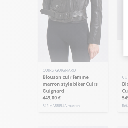
Ajo
S
+ 
Ajouter ma taille au panier
CUIRS GUIGNARD
Blouson cuir femme
S - 36
M - 38
L - 40
CU
marron style biker Cuirs
Blouson cuir femme ecru
+ de taille
Guignard
Cu
449,00 €
54
Réf. MARBELLA marron
Réf