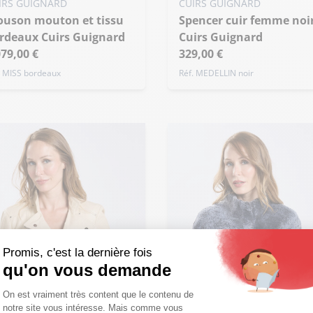
Spencer cuir femme noir
rdeaux Cuirs Guignard
Cuirs Guignard
+ de taille
079,00 €
329,00 €
. MISS bordeaux
Réf. MEDELLIN noir
Promis, c'est la dernière fois
qu'on vous demande
Plateforme de Gestion du Consentemen
On est vraiment très content que le contenu de
notre site vous intéresse. Mais comme vous
Axeptio consent
n'avez pas encore fait votre choix en matière de cookies, on ne sait pas si
vous nous autorisez à suivre votre visite ou non. Vous pouvez même