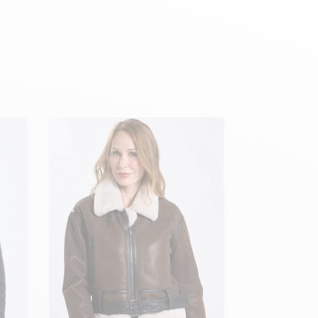
Hexagona
Royal Air Force
Armée de l'air et
Marine
de l'espace
Nationale