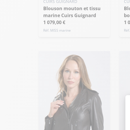
Blouson mouton et tissu
Blouson mouton et tissu
+ de taille
marine Cuirs Guignard
bo
1 079,00 €
1 
Réf. MISS marine
Réf