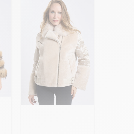
Ajouter ma taille au panier
S - 36
M - 38
L - 40
+ de taille