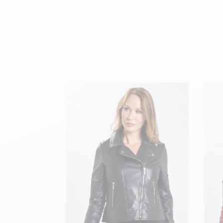
velours
Mayura
Gipsy
Bomber cuir
Haute
Bomber cuir & blouson
Blouson aviateur cuir
Teddy
Bottes cuir femme
Gilets cuir & fourrure
Accessoires
Bottines femme cuir
24h Le Mans
Cockpit USA
Top Gun®
American College