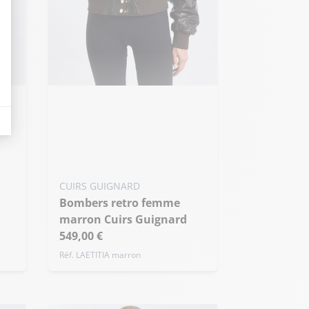
eurs tels que le trafic, les produits les plus consultés, ou encore la répartiti
Ajouter ma taille au panier
S - 36
M - 38
L - 40
+ de taille
CUIRS GUIGNARD
Bombers retro femme
marron Cuirs Guignard
549,00 €
Réf. LAETITIA marron