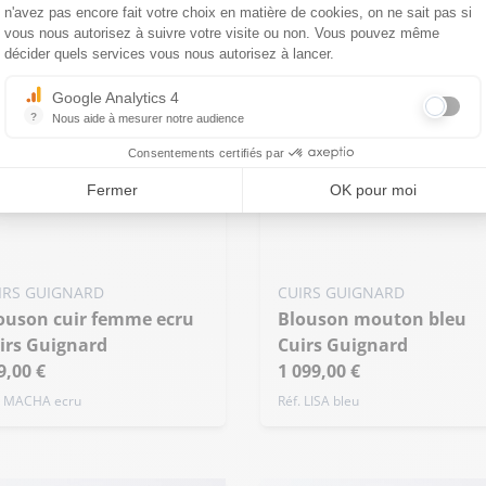
décider quels services vous nous autorisez à lancer.
Google Analytics 4
?
Nous aide à mesurer notre audience
Essentiel pour la gestion du site web, il permet de mesurer des indicat
Consentements certifiés par
Ajouter ma taille au panier
uter ma taille au panier
Fermer
OK pour moi
XS - 34
S - 36
M - 38
 - 36
M - 38
L - 40
+ de taille
de taille
IRS GUIGNARD
CUIRS GUIGNARD
Blouson mouton bleu
irs Guignard
Cuirs Guignard
9,00 €
1 099,00 €
. MACHA ecru
Réf. LISA bleu