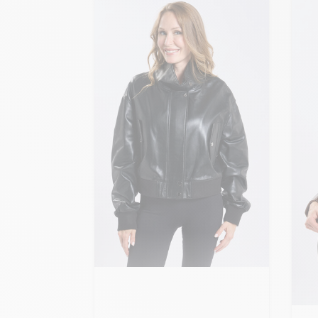
Ajouter ma taille au panier
S - 36
M - 38
L - 40
Ajo
+ de taille
CU