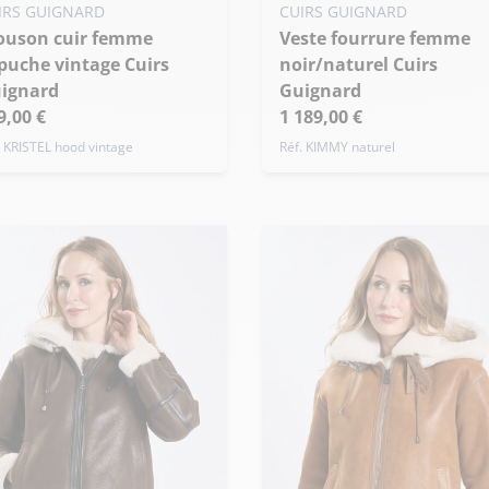
 - 36
M - 38
L - 40
Veste fourrure femme
puche vintage Cuirs
noir/naturel Cuirs
de taille
ignard
Guignard
9,00 €
1 189,00 €
. KRISTEL hood vintage
Réf. KIMMY naturel