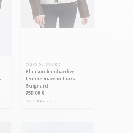
Ajouter ma taille au panier
S - 36
M - 38
L - 40
+ de taille
CUIRS GUIGNARD
Blouson bombardier
s
femme marron Cuirs
Guignard
959,00 €
Réf. NOLA marron