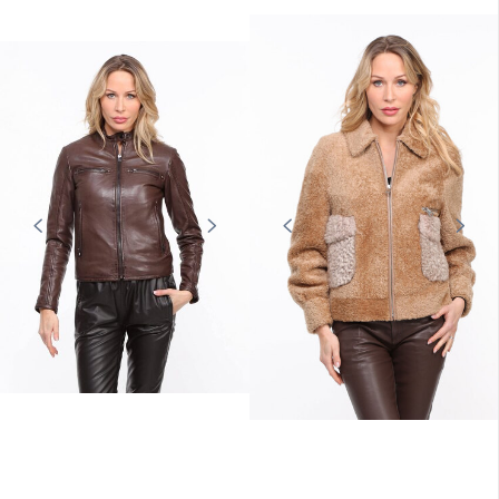
CUIRS GUIGNARD
CUIRS GUIGNARD
Blouson cuir femme rose style
Blouson cuir femme marine style
biker Cuirs Guignard
motard Cuirs Guignard
379,00 €
269,00 €