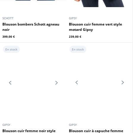
GIPSY
GIPSY
Blouson biker cuir vert foncé
Blouson cuir à capuche style biker
Gipsy
femme noir Gipsy
149,00 €
239,00 €
239,00 €
En stock