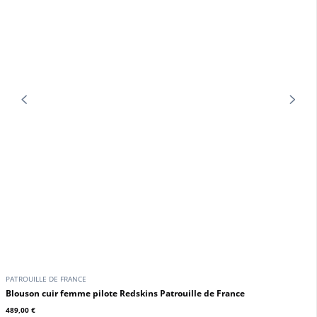
En stock
GIPSY
GIPSY
Blouson cuir femme noir style
Spencer cuir femme rouge Gipsy
biker Gipsy
199,00 €
239,00 €
En stock