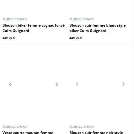
GIPSY
OAKWOOD
Blouson cuir à capuche femme
bleu Gipsy
Blouson cuir femme kaki Oakwood
199,00 €
199,00 €