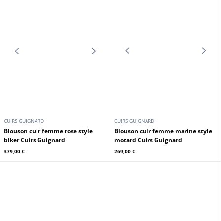
Veste courte mouton femme
Blouson cuir femme noir style
gold/kaki Cuirs Guignard
biker Cuirs Guignard
999,00 €
349,00 €
CUIRS GUIGNARD
CUIRS GUIGNARD
Blouson cuir femme agneau rouge
Blouson cuir femme agneau gold
Cuirs Guignard
Cuirs Guignard
699,00 €
699,00 €