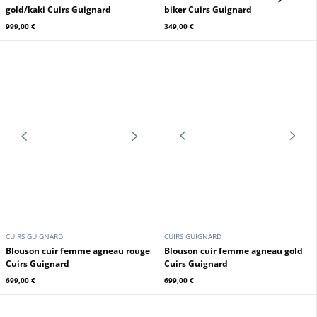
CUIRS GUIGNARD
CUIRS GUIGNARD
Blouson biker femme cognac foncé
Blouson cuir femme blanc style
Cuirs Guignard
biker Cuirs Guignard
349,00 €
449,00 €
CUIRS GUIGNARD
CUIRS GUIGNARD