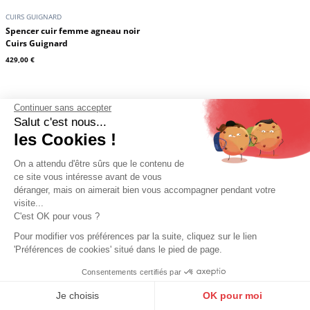
CUIRS GUIGNARD
CUIRS GUIGNARD
Blouson mouton à capuche femme
Blouson mouton à capuche femme
Continuer sans accepter
or/écru Cuirs Guignard
or/taupe Cuirs Guignard
Salut c'est nous...
1 079,00 €
1 079,00 €
les Cookies !
On a attendu d'être sûrs que le contenu de
ce site vous intéresse avant de vous
déranger, mais on aimerait bien vous accompagner pendant votre
visite...
C'est OK pour vous ?
Pour modifier vos préférences par la suite, cliquez sur le lien
'Préférences de cookies' situé dans le pied de page.
Consentements certifiés par
9.6
/10
10273 avis
Je choisis
OK pour moi