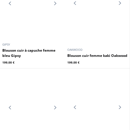
GIPSY
GIPSY
Blouson cuir à capuche femme
Blouson cuir à capuche femme
noir Gipsy
vert foncé Gipsy
199,00 €
199,00 €
En stock