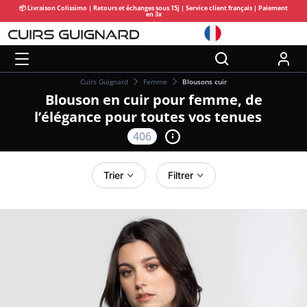
📦 Livraison Colissimo | Retours et échanges sous 15j | Service client français | Paiement
en 3x
Cuirs Guignard
Femme
Blousons cuir
Blouson en cuir pour femme, de
l’élégance pour toutes vos tenues
406
Trier
Filtrer