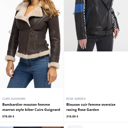
SCHOTT
AIR FORCE ONE
Perfecto cuir femme marron
Blouson cuir femme navy Royal air
schott
Force
425,00 €
445,00 €
En stock