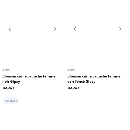
motard Gipsy
noir Gipsy
239,00 €
199,00 €
En stock
En stock
GIPSY
GIPSY
Blouson cuir à capuche femme
Blouson cuir à capuche femme
rouge Gipsy
vert foncé Gipsy
199,00 €
199,00 €
En stock
En stock