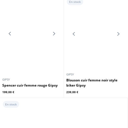
En stock
AIR FORCE ONE
GIPSY
Blouson cuir femme marron foncé
Blouson biker femme noir Gipsy
style aviateur Royal Air Force
199,00 €
469,00 €