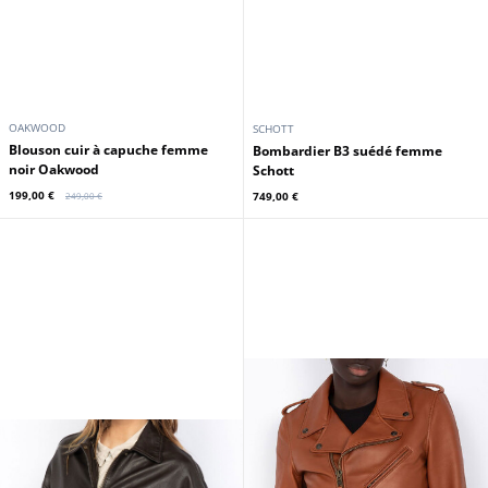
OAKWOOD
SCHOTT
Blouson cuir à capuche femme
Bombardier B3 suédé femme
noir Oakwood
Schott
199,00 €
749,00 €
249,00 €