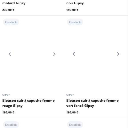
SCHOTT
GIPSY
Blouson bombers Schott agneau
Blouson cuir femme vert style
noir
motard Gipsy
399,00 €
239,00 €
En stock
En stock
GIPSY
GIPSY
Blouson cuir femme noir style
Blouson cuir à capuche femme