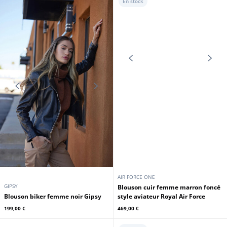
CUIRS GUIGNARD
ROSE GARDEN
Bombardier mouton femme
Blouson cuir femme oversize
marron style biker Cuirs Guignard
racing Rose Garden
579,00 €
319,00 €