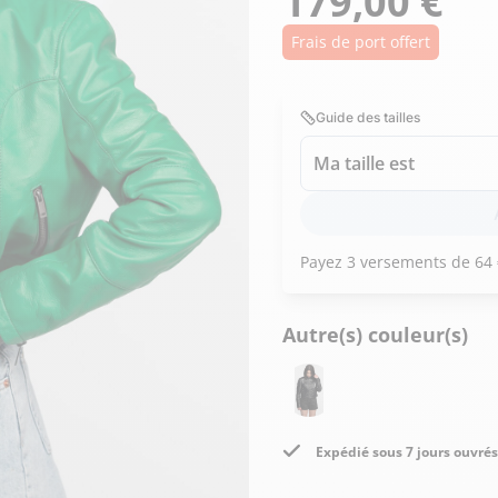
179,00 €
Doudoune cuir
Daytona73
Rose garden
Santiags
Frais de port offert
Maroquinerie
Pantalons, robes et jupes
Cadeaux pour elle
Cadeaux pour lui
Guide des tailles
cuir
Accessoires
Ma taille est
Pantalon cuir
Patrouille de
Jupe
Arthur et Aston
France
Robe
Autre(s) couleur(s)
Expédié sous 7 jours ouvrés