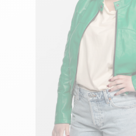
velours
Mayura
Gipsy
Bomber cuir
Haute
Bomber cuir & blouson
Blouson aviateur cuir
Teddy
Bottes cuir femme
Gilets cuir & fourrure
Accessoires
Bottines femme cuir
24h Le Mans
Cockpit USA
Top Gun®
American College