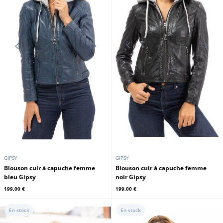
GIPSY
GIPSY
Blouson cuir à capuche femme
Blouson cuir à capuche femme
bleu Gipsy
noir Gipsy
199,00 €
199,00 €
En stock
En stock