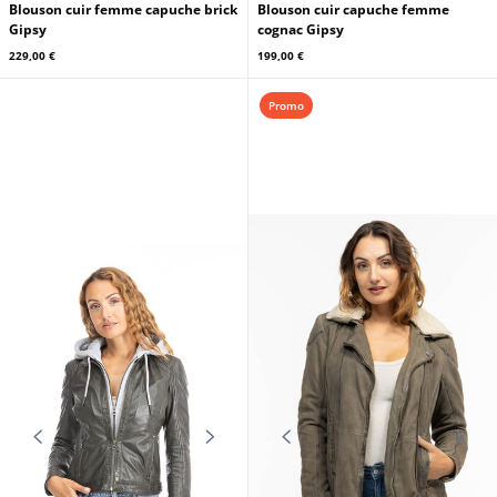
Blouson cuir femme capuche brick
Blouson cuir capuche femme
Gipsy
cognac Gipsy
229,00 €
199,00 €
Promo