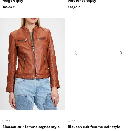
rouge Gipsy
vert foncé Gipsy
199,00 €
199,00 €
GIPSY
GIPSY