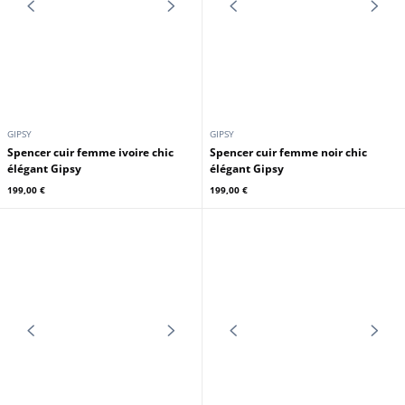
GIPSY
GIPSY
Blouson cuir femme classique noir
Veste courte cuir femme noir
Gipsy
Gipsy
219,00 €
219,00 €