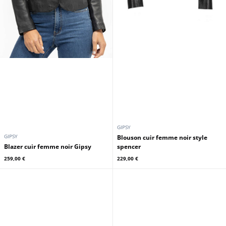
GIPSY
GIPSY
Blouson cuir femme noir style
Blazer cuir femme noir Gipsy
spencer
259,00 €
229,00 €