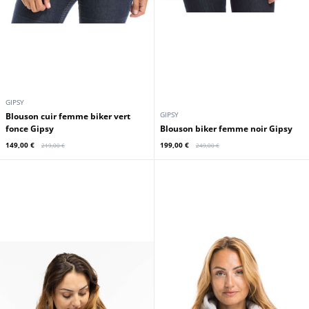
GIPSY
GIPSY
Blouson cuir femme biker vert
fonce Gipsy
Blouson biker femme noir Gipsy
149,00 €
199,00 €
219,00 €
249,00 €