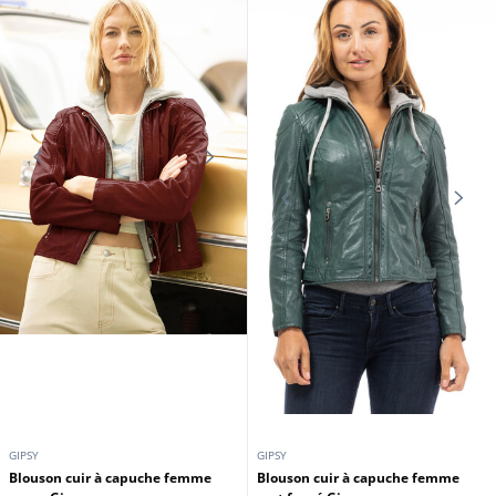
GIPSY
GIPSY
Blouson cuir à capuche femme
Blouson cuir à capuche femme