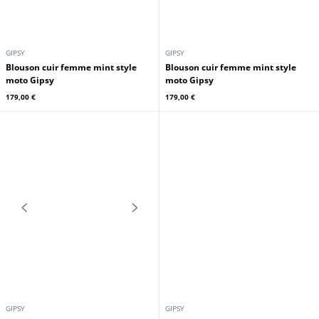
GIPSY
GIPSY
Blouson cuir femme mint style
Blouson cuir femme mint style
moto Gipsy
moto Gipsy
179,00 €
179,00 €