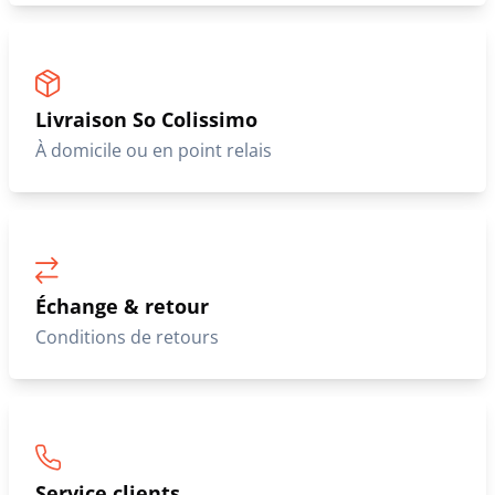
GIPSY
GIPSY
Blouson cuir femme capuche
Blouson cuir femme capuche
noisette Gipsy
marron
199,00 €
229,00 €
En stock
Promo