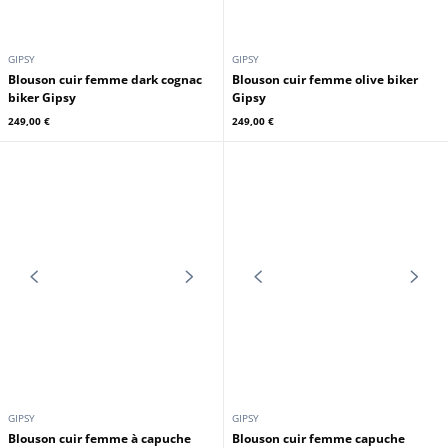
GIPSY
GIPSY
Spencer cuir femme ivoire chic
Spencer cuir femme noir chic
élégant Gipsy
élégant Gipsy
199,00 €
199,00 €
GIPSY
GIPSY
Blouson cuir femme dark cognac
Blouson cuir femme olive biker
biker Gipsy
Gipsy