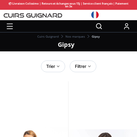
📦 Livraison Colissimo | Retours et échanges sous 15j | Service client français | Paiement
en 3x
Cuirs Guignard
Nos marques
Gipsy
Gipsy
Trier
Filtrer