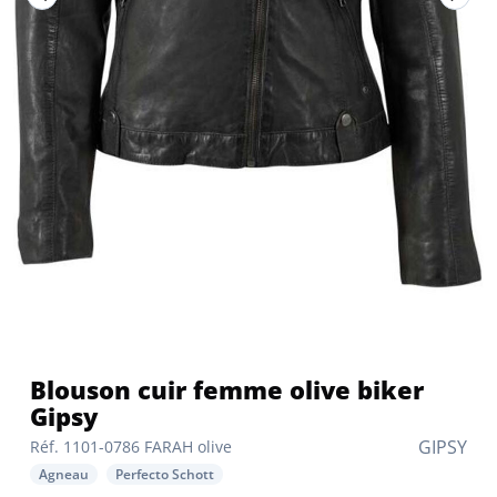
Blouson cuir femme olive biker
Gipsy
GIPSY
Réf. 1101-0786 FARAH olive
Agneau
Perfecto Schott