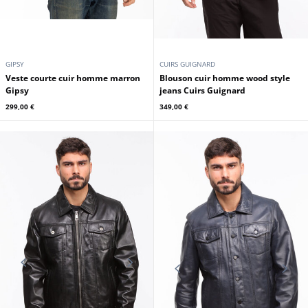
En stock
GIPSY
CUIRS GUIGNARD
Veste courte cuir homme marron
Blouson cuir homme wood style
Gipsy
jeans Cuirs Guignard