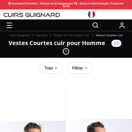
📦 Livraison Colissimo | Retours et échanges sous 15j | Service client français | Paiement
en 3x
Cuirs Guignard
Homme
Vestes & Trois Quart cuir
Vestes Courtes cuir
Vestes Courtes cuir pour Homme
65
Trier
Filtrer