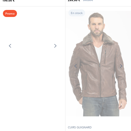
CUIRS GUIGNARD
GIPSY
Blouson cuir homme marron Cuirs
Guignard
Chemise cuir homme noir Gipsy
299,00 €
199,00 €
399,00 €
En stock
Promo