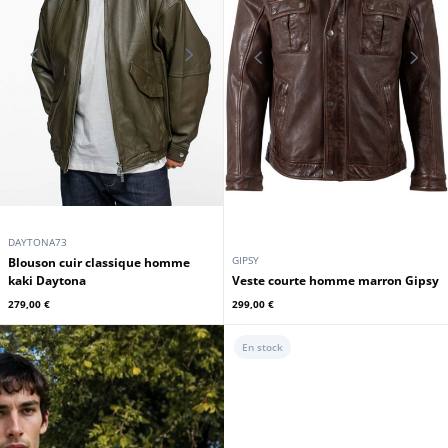
CUIRS GUIGNARD
DAYTONA73
Blouson cuir demi longueur
Blouson peau homme noir style
marron Cuirs Guignard
jeans Daytona
219,00 €
349,00 €
339,00 €