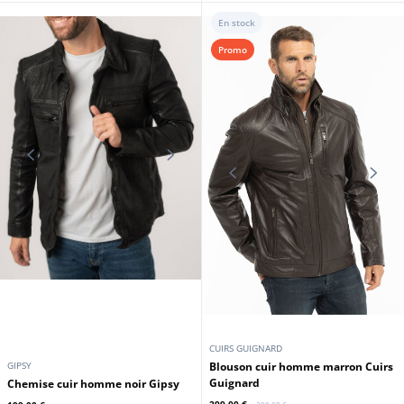
DAYTONA73
CUIRS GUIGNARD
Blouson cuir homme marron
Blouson cuir homme marron vieilli
Daytona
Cuirs Guignard
329,00 €
319,00 €
En stock
Promo