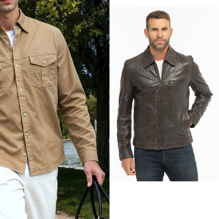
DAYTONA73
GIPSY
Blouson cuir classique homme
kaki Daytona
Veste courte homme marron Gipsy
279,00 €
299,00 €
En stock