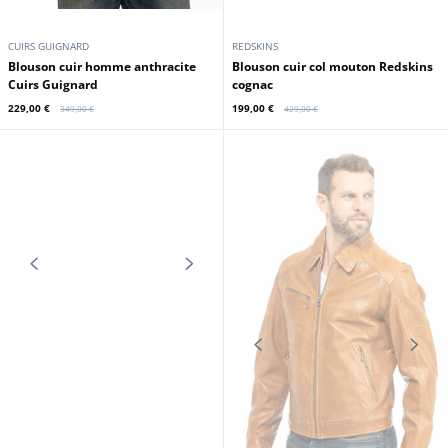
En stock
En stock
Promo
Promo
CUIRS GUIGNARD
REDSKINS
Blouson cuir homme anthracite
Blouson cuir col mouton Redskins
Cuirs Guignard
cognac