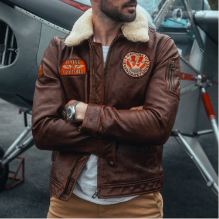
CUIRS GUIGNARD
DAYTONA73
Blouson cuir homme cognac25
Cuirs Guignard
Veste courte peau tabac Daytona
249,00 €
315,00 €
399,00 €