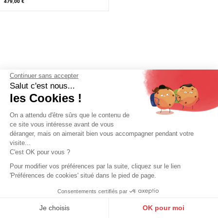
189,00 €
329,00 €
299,00 €
En stock
Continuer sans accepter
Salut c'est nous...
les Cookies !
On a attendu d'être sûrs que le contenu de
ce site vous intéresse avant de vous
déranger, mais on aimerait bien vous accompagner pendant votre
visite...
CUIRS GUIGNARD
C'est OK pour vous ?
Veste cuir homme marron Cuirs
Guignard
Pour modifier vos préférences par la suite, cliquez sur le lien
'Préférences de cookies' situé dans le pied de page.
479,00 €
Consentements certifiés par
9.6
/10
10273 avis
Je choisis
OK pour moi