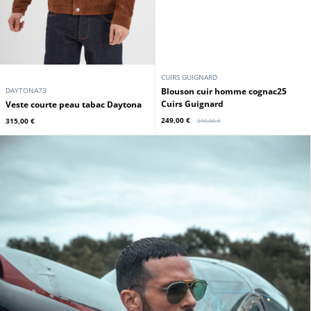
CUIRS GUIGNARD
CUIRS GUIGNARD
Blouson cuir homme noir style
Blouson cuir homme agneau bleu
jeans Cuirs Guignard
Cuirs Guignard
349,00 €
299,00 €
Promo