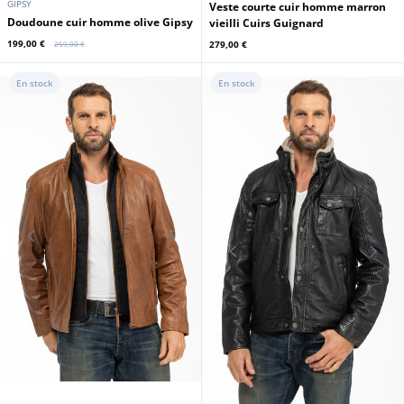
CUIRS GUIGNARD
GIPSY
Veste courte cuir homme marron
Doudoune cuir homme olive Gipsy
vieilli Cuirs Guignard
199,00 €
279,00 €
259,00 €
En stock
En stock