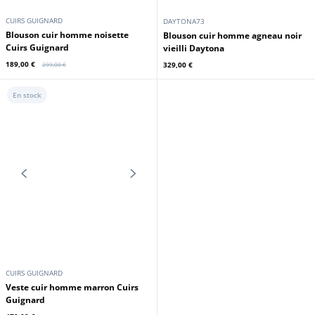
DAYTONA73
DAYTONA73
Blouson cuir homme cognac
Blouson cuir homme noir Daytona
Daytona
339,00 €
329,00 €
En stock
Promo
CUIRS GUIGNARD
DAYTONA73
Blouson cuir homme noisette
Blouson cuir homme agneau noir
Cuirs Guignard
vieilli Daytona