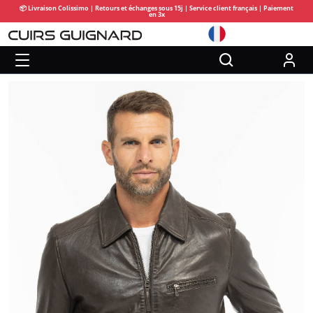
📦 Livraison Colissimo | Retours et échanges sous 15j | Service client français | Paiement
en 3x