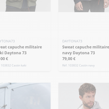
uter ma taille au panier
Ajouter ma taille au panier
 - 48
M - 50
L - 52
M - 50
de taille
YTONA73
DAYTONA73
Sweat capuche militaire
ki Daytona 73
navy Daytona 73
,00 €
79,00 €
. 103832 Castin kaki
Réf. 103832 Castin navy