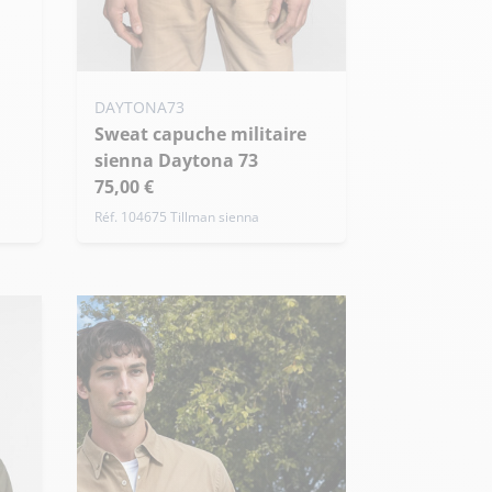
Ajouter ma taille au panier
DAYTONA73
S - 48
M - 50
L - 52
Sweat capuche militaire
+ de taille
sienna Daytona 73
75,00 €
Réf. 104675 Tillman sienna