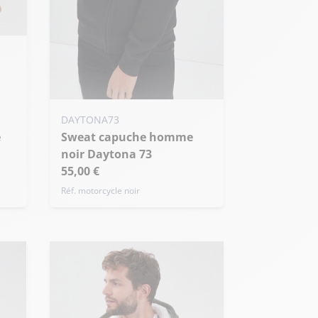
Ajouter ma taille au panier
DAYTONA73
Sweat capuche homme
S - 48
M - 50
XXL - 56
noir Daytona 73
+ de taille
55,00 €
Réf. motorcycle noir