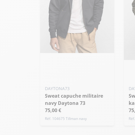
Ajouter ma taille au panier
Ajo
S - 48
M - 50
L - 52
S
+ de taille
+ 
DAYTONA73
DA
Sweat capuche militaire
Sweat capuche militaire
navy Daytona 73
ka
75,00 €
75
Réf. 104675 Tillman navy
Réf