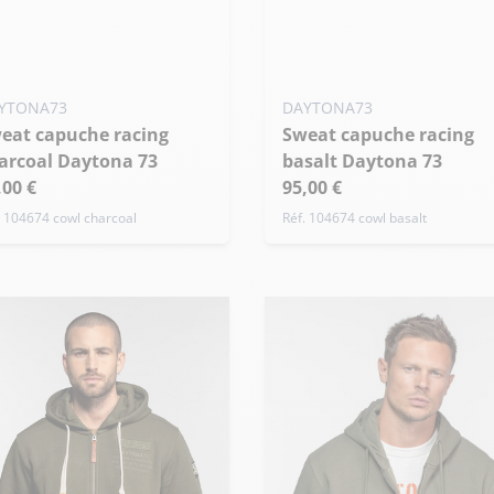
S - 48
M - 50
 - 48
M - 50
L - 52
de taille
YTONA73
DAYTONA73
Sweat capuche racing
arcoal Daytona 73
basalt Daytona 73
,00 €
95,00 €
. 104674 cowl charcoal
Réf. 104674 cowl basalt