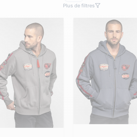
Doudoune cuir
Daytona73
Rose garden
Plus de filtres
Santiags
Maroquinerie
Pantalons, robes et jupes
Cadeaux pour elle
Cadeaux pour lui
cuir
Accessoires
Pantalon cuir
Patrouille de
Jupe
Arthur et Aston
France
Robe
Ajouter ma taille au panier
uter ma taille au panier