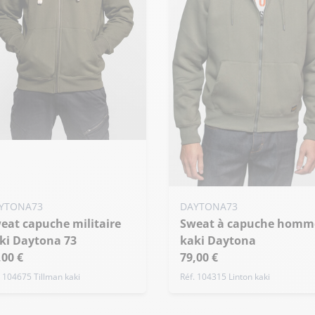
uter ma taille au panier
 - 48
M - 50
L - 52
de taille
Ajouter ma taille au panier
YTONA73
DAYTONA73
Sweat à capuche homme
S - 48
M - 50
L - 52
ki Daytona 73
kaki Daytona
+ de taille
,00 €
79,00 €
. 104675 Tillman kaki
Réf. 104315 Linton kaki