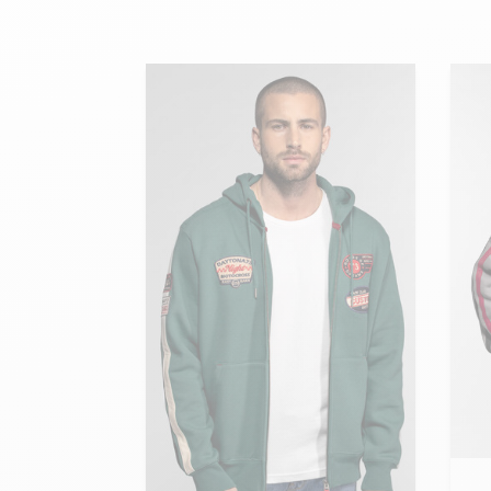
velours
Mayura
Gipsy
Bomber cuir
Haute
Bomber cuir & blouson
Blouson aviateur cuir
Teddy
Bottes cuir femme
Gilets cuir & fourrure
Accessoires
Bottines femme cuir
24h Le Mans
Cockpit USA
Top Gun®
American College
Ajo