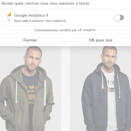
 - 48
M - 50
L - 52
Sweat capuche army
décider quels services vous nous autorisez à lancer.
salt Daytona
Daytona 73
de taille
,00 €
59,00 €
Google Analytics 4
?
Nous aide à mesurer notre audience
. 104315 Linton Basalt
Réf. 103848 Tony army
Essentiel pour la gestion du site web, il permet de mesurer des indicat
Consentements certifiés par
Fermer
OK pour moi