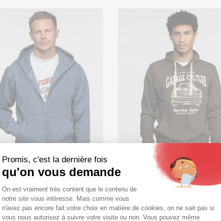
Promis, c'est la dernière fois
qu'on vous demande
Plateforme de Gestion du Consentemen
Ajouter ma taille au panier
On est vraiment très content que le contenu de
notre site vous intéresse. Mais comme vous
S - 48
XL - 54
uter ma taille au panier
Axeptio consent
n'avez pas encore fait votre choix en matière de cookies, on ne sait pas si
YTONA73
DAYTONA73
vous nous autorisez à suivre votre visite ou non. Vous pouvez même