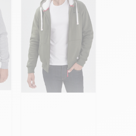
Ajouter ma taille au panier
S - 48
M - 50
L - 52
+ de taille