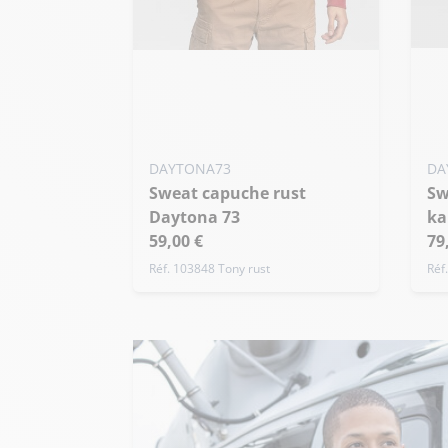
Ajo
Ajouter ma taille au panier
S
XXL - 56
+ 
DAYTONA73
DA
Sweat capuche rust
Sweat capuche militaire
Daytona 73
ka
59,00 €
79
Réf. 103848 Tony rust
Réf