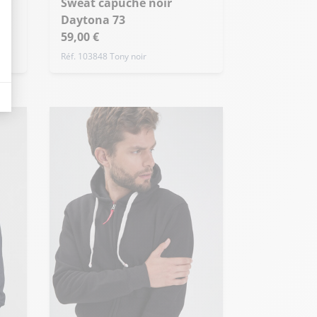
Sweat capuche noir
Daytona 73
59,00 €
Réf. 103848 Tony noir
eurs tels que le trafic, les produits les plus consultés, ou encore la répartiti