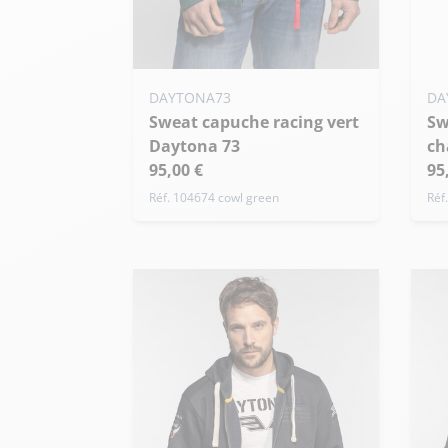
S
+ 
Ajouter ma taille au panier
DAYTONA73
DA
Sweat capuche racing vert
M - 50
L - 52
XL - 54
Sweat capuche racing
Daytona 73
ch
+ de taille
95,00 €
95
Réf. 104674 cowl green
Réf