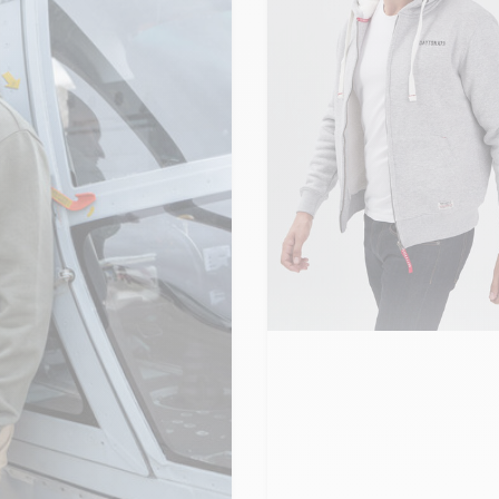
Ajouter ma taille au panier
M - 50
L - 52
XL - 54
+ de taille