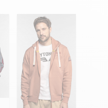
Hexagona
Royal Air Force
Armée de l'air et
Marine
de l'espace
Nationale