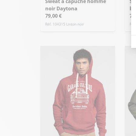
Sweat à capuche homme
Sweat à capuche homme
S
+ de taille
noir Daytona
ba
+ 
79,00 €
79
Réf. 104315 Linton noir
Réf