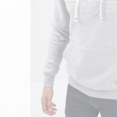
velours
Mayura
Gipsy
Bomber cuir
Haute
Bomber cuir & blouson
Blouson aviateur cuir
Teddy
Bottes cuir femme
Gilets cuir & fourrure
Accessoires
Bottines femme cuir
24h Le Mans
Cockpit USA
Top Gun®
American College