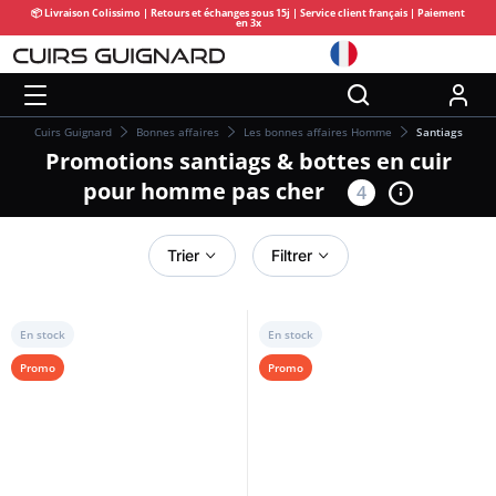
📦 Livraison Colissimo | Retours et échanges sous 15j | Service client français | Paiement
en 3x
Cuirs Guignard
Bonnes affaires
Les bonnes affaires Homme
Santiags
Promotions santiags & bottes en cuir
pour homme pas cher
4
Trier
Filtrer
En stock
En stock
Promo
Promo