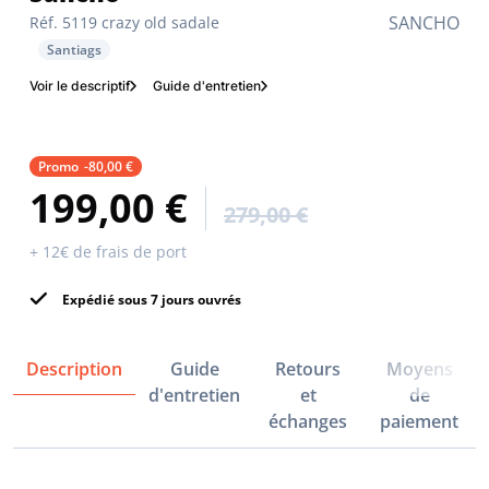
SANCHO
Réf. 5119 crazy old sadale
Santiags
Voir le descriptif
Guide d'entretien
Promo
-80,00 €
199,00 €
279,00 €
+ 12€ de frais de port
Expédié sous 7 jours ouvrés
Description
Guide
Retours
Moyens
d'entretien
et
de
échanges
paiement