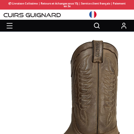
📦 Livraison Colissimo | Retours et échanges sous 15j | Service client français | Paiement
en 3x