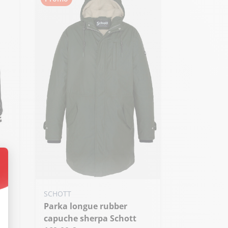
Ajouter ma taille au panier
t : Personnalisez vos Options
SCHOTT
Parka longue rubber
M - 50
capuche sherpa Schott