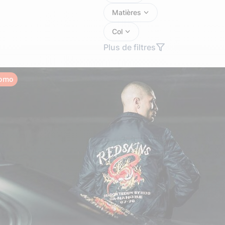
Doudoune cuir
Daytona73
Rose garden
Matières
Santiags
Col
Maroquinerie
Pantalons, robes et jupes
Plus de filtres
Cadeaux pour elle
Cadeaux pour lui
cuir
Accessoires
Pantalon cuir
omo
Patrouille de
Jupe
Arthur et Aston
France
Robe