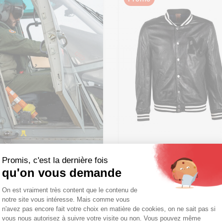
Ajouter ma taille au panier
Promis, c'est la dernière fois
XXL - 56
qu'on vous demande
Plateforme de Gestion du Consentemen
GIPSY
On est vraiment très content que le contenu de
Blouson cuir homme noir
notre site vous intéresse. Mais comme vous
e nationale navy
Axeptio consent
n'avez pas encore fait votre choix en matière de cookies, on ne sait pas si
style teddy Gipsy
vous nous autorisez à suivre votre visite ou non. Vous pouvez même