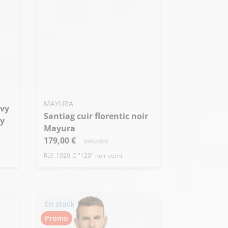
39
MAYURA
Santiag cuir florentic noir
sy
Mayura
179,00 €
249,00 €
Réf. 1920-C "120" noir verni
En stock
Promo