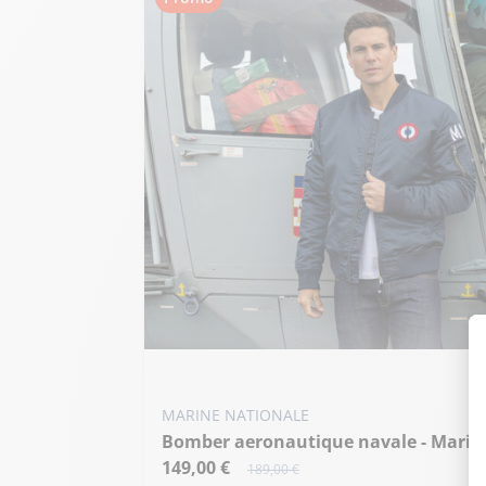
Ajouter ma taille au panier
S - 48
M - 50
L - 52
+ de taille
MARINE NATIONALE
Bomber aeronautique navale - Marin
149,00 €
189,00 €