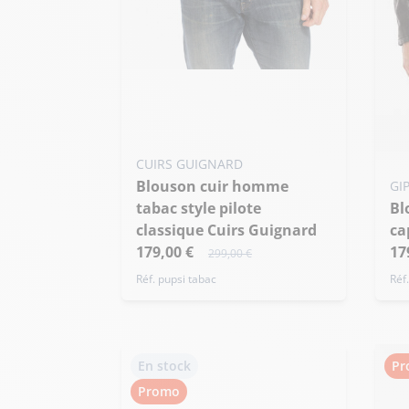
Ajouter ma taille au panier
S - 48
CUIRS GUIGNARD
Ajo
Blouson cuir homme
GI
tabac style pilote
Blouson cuir homme noir
M
classique Cuirs Guignard
ca
179,00 €
17
299,00 €
Réf. pupsi tabac
Réf
En stock
Pr
Promo