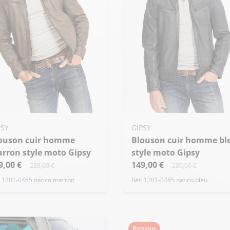
uter ma taille au panier
Ajouter ma taille au panier
PSY
GIPSY
 - 48
Blouson cuir homme bleu
S - 48
rron style moto Gipsy
style moto Gipsy
9,00 €
149,00 €
239,00 €
239,00 €
. 1201-0485 natico marron
Réf. 1201-0485 natico bleu
Promo