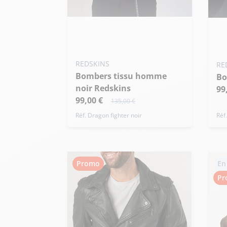
Ajouter ma taille au panier
Ajo
M - 50
L - 52
S
REDSKINS
RE
Bombers tissu homme
B
noir Redskins
99
99,00 €
135,00 €
Réf. Dragon fighter noir
Réf
Promo
En
Pr