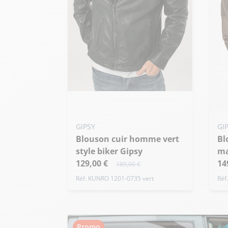
Ajouter ma taille au panier
XS - 46
Ajo
GIPSY
GI
Blouson cuir homme vert
Blouson cuir homme
S
style biker Gipsy
ma
129,00 €
14
189,00 €
Réf. KUNRO 1201-0735 vert
Réf
Promo