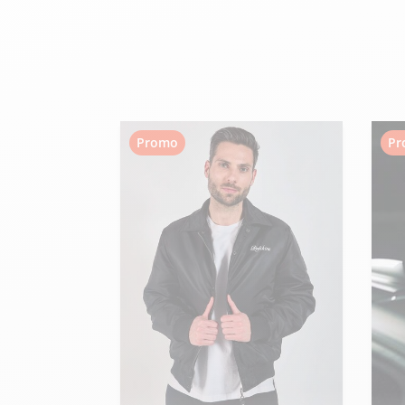
velours
Mayura
Gipsy
Bomber cuir
Haute
Bomber cuir & blouson
Blouson aviateur cuir
Teddy
Bottes cuir femme
Gilets cuir & fourrure
Accessoires
Promo
Pr
Bottines femme cuir
24h Le Mans
Cockpit USA
Top Gun®
American College