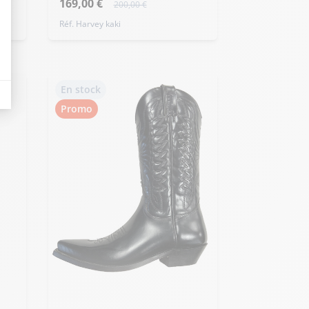
169,00 €
200,00 €
Réf. Harvey kaki
eurs tels que le trafic, les produits les plus consultés, ou encore la répartiti
En stock
Promo
Ajouter ma taille au panier