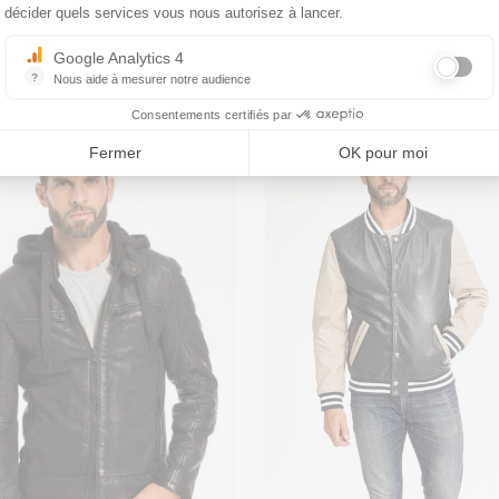
169,00 €
219,00 €
décider quels services vous nous autorisez à lancer.
Réf. 1201-0460 muno noir
Google Analytics 4
?
Nous aide à mesurer notre audience
Essentiel pour la gestion du site web, il permet de mesurer des indicat
Consentements certifiés par
omo
Promo
Fermer
OK pour moi