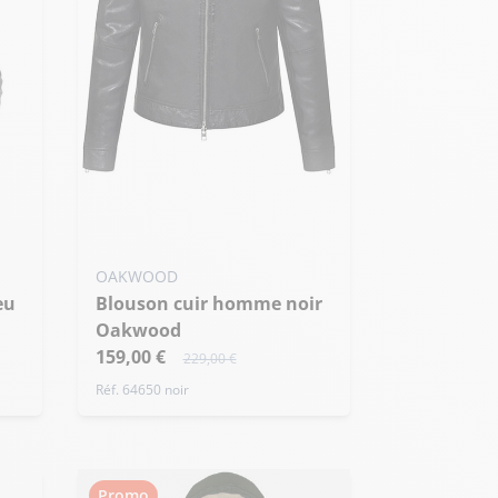
Ajouter ma taille au panier
XXL - 56
OAKWOOD
Blouson cuir homme noir
Oakwood
159,00 €
229,00 €
Réf. 64650 noir
Promo