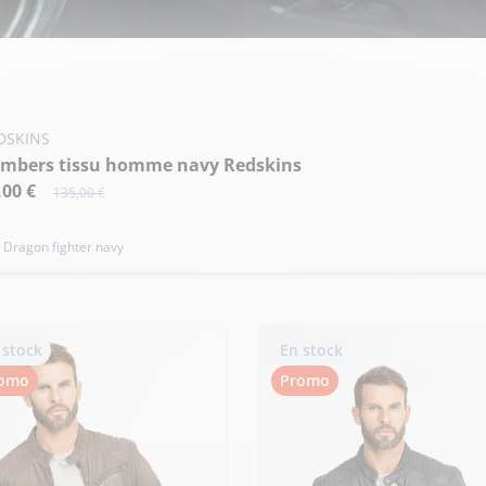
uter ma taille au panier
 - 48
M - 50
L - 52
+ de taille
DSKINS
ombers tissu homme navy Redskins
,00 €
135,00 €
. Dragon fighter navy
 stock
En stock
omo
Promo