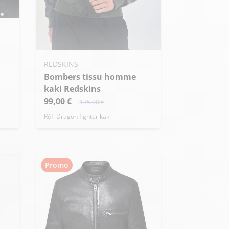
Ajouter ma taille au panier
REDSKINS
Bombers tissu homme
S - 48
L - 52
XXL - 56
kaki Redskins
+ de taille
99,00 €
135,00 €
Réf. Dragon fighter kaki
Promo