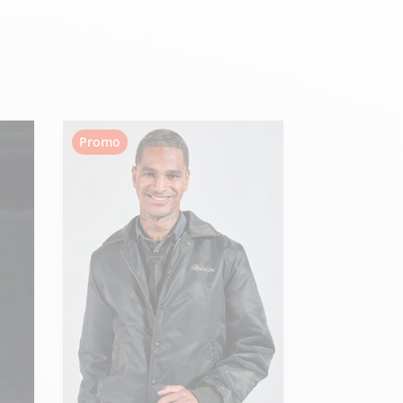
Hexagona
Royal Air Force
Promo
Armée de l'air et
Marine
de l'espace
Nationale