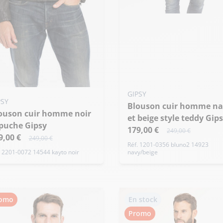
Ajouter ma taille au panier
S - 48
GIPSY
uter ma taille au panier
PSY
Blouson cuir homme navy
 - 50
et beige style teddy Gip
puche Gipsy
179,00 €
249,00 €
9,00 €
249,00 €
Réf. 1201-0356 bluno2 14923
. 2201-0072 14544 kayto noir
navy/beige
omo
En stock
Promo