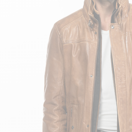
velours
Mayura
Gipsy
Bomber cuir
Haute
Bomber cuir & blouson
Blouson aviateur cuir
Teddy
Bottes cuir femme
Gilets cuir & fourrure
Accessoires
Bottines femme cuir
24h Le Mans
Cockpit USA
Top Gun®
American College