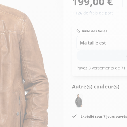
199,00 €
Doudoune cuir
Daytona73
Rose garden
Santiags
+ 12€ de frais de port
Maroquinerie
Pantalons, robes et jupes
Cadeaux pour elle
Cadeaux pour lui
Guide des tailles
cuir
Accessoires
Ma taille est
Pantalon cuir
Patrouille de
Jupe
Arthur et Aston
France
Robe
Autre(s) couleur(s)
Expédié sous 7 jours ouvrés