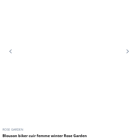
219,00 €
189,00 €
GIPSY
Blouson cuir femme noir style
biker Gipsy
199,00 €