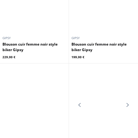
CUIRS GUIGNARD
GIPSY
Blouson cuir femme rouge style
Blouson cuir femme purple style
biker Cuirs Guignard
biker Gipsy
279,00 €
199,00 €
En stock