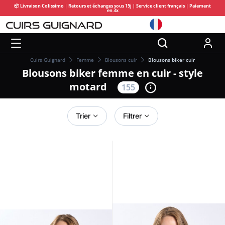
📦 Livraison Colissimo | Retours et échanges sous 15j | Service client français | Paiement
en 3x
Cuirs Guignard
Femme
Blousons cuir
Blousons biker cuir
Blousons biker femme en cuir - style
motard
155
Trier
Filtrer