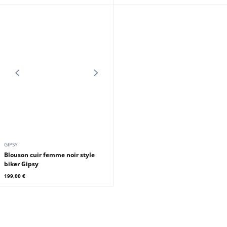
GIPSY
GIPSY
Veste cuir femme bleu Gipsy
Veste cuir femme beige Gipsy
219,00 €
219,00 €
GIPSY
GIPSY
Blouson cuir biker femme noir
Veste cuir femme corail Gipsy
vintage tressé Gipsy