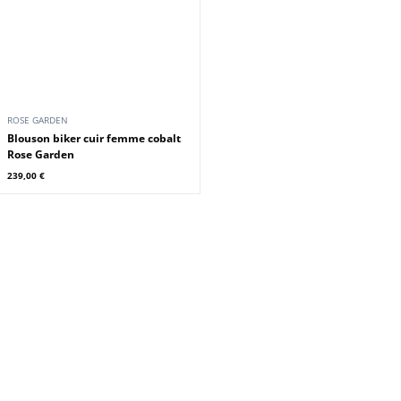
ROSE GARDEN
ROSE GARDEN
Blouson biker cuir femme poudre
Blouson biker cuir femme lime
Rose Garden
Rose Garden
239,00 €
239,00 €