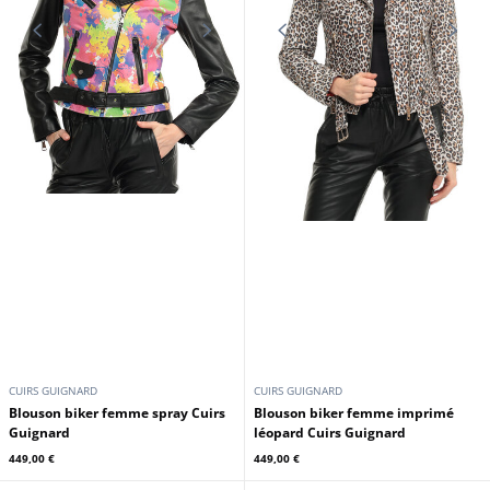
GIPSY
GIPSY
Blouson cuir femme dark cognac
Blouson cuir femme rouge foncé
biker Gipsy
style biker Gipsy
249,00 €
249,00 €