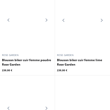
Blouson biker cuir femme winter Rose Garden
239,00 €
ROSE GARDEN
ROSE GARDEN
Blouson biker cuir femme sun
Blouson biker cuir femme spicy
Rose Garden
Rose Garden
239,00 €
239,00 €