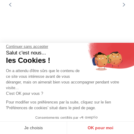
ROSE GARDEN
Continuer sans accepter
Blouson biker cuir femme cobalt
Salut c'est nous...
Rose Garden
les Cookies !
239,00 €
On a attendu d'être sûrs que le contenu de
ce site vous intéresse avant de vous
déranger, mais on aimerait bien vous accompagner pendant votre
visite...
C'est OK pour vous ?
Pour modifier vos préférences par la suite, cliquez sur le lien
'Préférences de cookies' situé dans le pied de page.
Consentements certifiés par
9.6
/10
10272 avis
Je choisis
OK pour moi