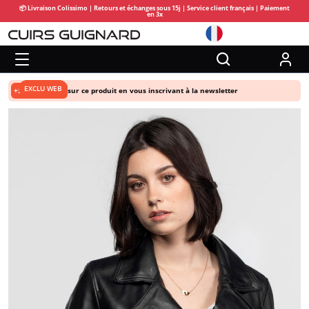
📦 Livraison Colissimo | Retours et échanges sous 15j | Service client français | Paiement
en 3x
EXCLU WEB
+5% de remise
sur ce produit en vous inscrivant à la newsletter