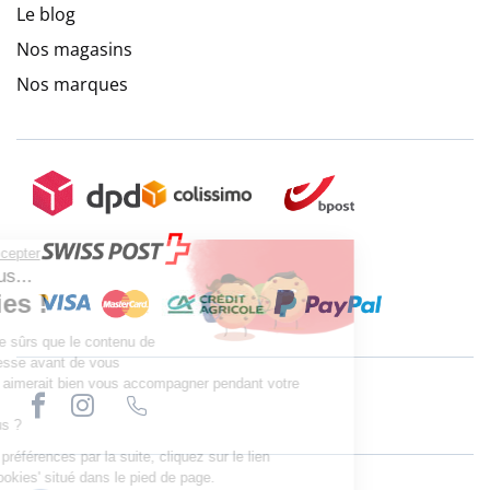
Le blog
Nos magasins
Nos marques
Continuer sans accepter
Salut c'est nous...
les Cookies !
On a attendu d'être sûrs que le contenu de
ce site vous intéresse avant de vous
déranger, mais on aimerait bien vous accompagner pendant votre
visite...
C'est OK pour vous ?
Pour modifier vos préférences par la suite, cliquez sur le lien
'Préférences de cookies' situé dans le pied de page.