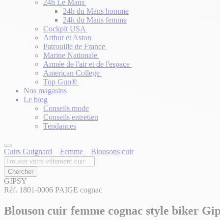
24h Le Mans
24h du Mans homme
24h du Mans femme
Cockpit USA
Arthur et Aston
Patrouille de France
Marine Nationale
Armée de l'air et de l'espace
American College
Top Gun®
Nos magasins
Le blog
Conseils mode
Conseils entretien
Tendances
Cuirs Guignard
Femme
Blousons cuir
GIPSY
Réf. 1801-0006 PAIGE cognac
Blouson cuir femme cognac style biker Gi