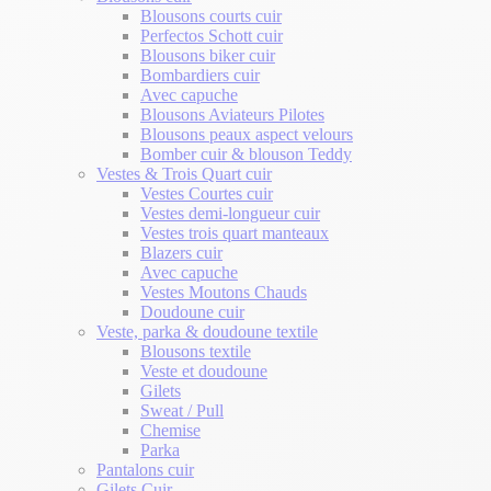
Blousons courts cuir
Perfectos Schott cuir
Blousons biker cuir
Bombardiers cuir
Avec capuche
Blousons Aviateurs Pilotes
Blousons peaux aspect velours
Bomber cuir & blouson Teddy
Vestes & Trois Quart cuir
Vestes Courtes cuir
Vestes demi-longueur cuir
Vestes trois quart manteaux
Blazers cuir
Avec capuche
Vestes Moutons Chauds
Doudoune cuir
Veste, parka & doudoune textile
Blousons textile
Veste et doudoune
Gilets
Sweat / Pull
Chemise
Parka
Pantalons cuir
Gilets Cuir