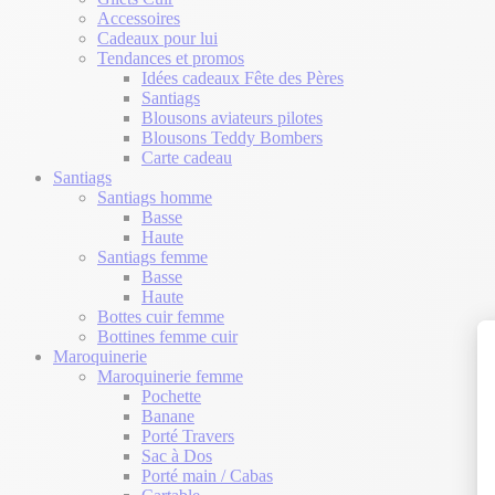
Accessoires
Cadeaux pour lui
Tendances et promos
Idées cadeaux Fête des Pères
Santiags
Blousons aviateurs pilotes
Blousons Teddy Bombers
Carte cadeau
Santiags
Santiags homme
Basse
Haute
Santiags femme
Basse
Haute
Bottes cuir femme
Bottines femme cuir
Maroquinerie
Maroquinerie femme
Pochette
Banane
Porté Travers
Sac à Dos
Porté main / Cabas