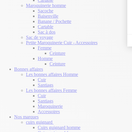
Cartable
Maroquinerie homme
Sacoche
Baisenville
Banane / Pochette
Cartable
Sac à dos
Sac de voyage
Petite Maroquinerie Cuir - Accessoires
Femme
Ceinture
Homme
Ceinture
Bonnes affaires
Les bonnes affaires Homme
Cuir
Santiags
Les bonnes affaires Femme
Cuir
Santiags
Maroquinerie
Accessoires
Nos marques
cuirs guignard
Cuirs guignard homme