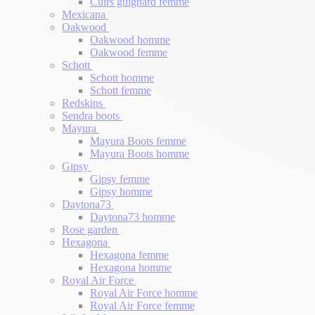
Cuirs guignard femme
Mexicana
Oakwood
Oakwood homme
Oakwood femme
Schott
Schott homme
Schott femme
Redskins
Sendra boots
Mayura
Mayura Boots femme
Mayura Boots homme
Gipsy
Gipsy femme
Gipsy homme
Daytona73
Daytona73 homme
Rose garden
Hexagona
Hexagona femme
Hexagona homme
Royal Air Force
Royal Air Force homme
Royal Air Force femme