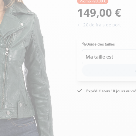
Doudoune cuir
Promo
-90,00 €
Daytona73
Rose garden
Santiags
149,00 €
Maroquinerie
+ 12€ de frais de port
Pantalons, robes et jupes
Cadeaux pour elle
Cadeaux pour lui
cuir
Accessoires
Guide des tailles
Pantalon cuir
Patrouille de
Jupe
Ma taille est
Arthur et Aston
France
Robe
Expédié sous 10 jours ouvr