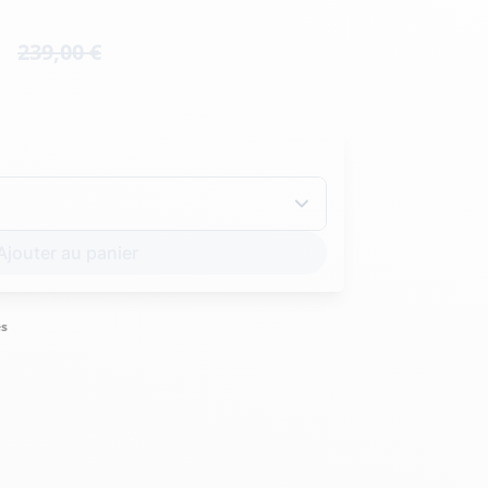
Hexagona
Royal Air Force
239,00 €
Armée de l'air et
Marine
de l'espace
Nationale
Ajouter au panier
és