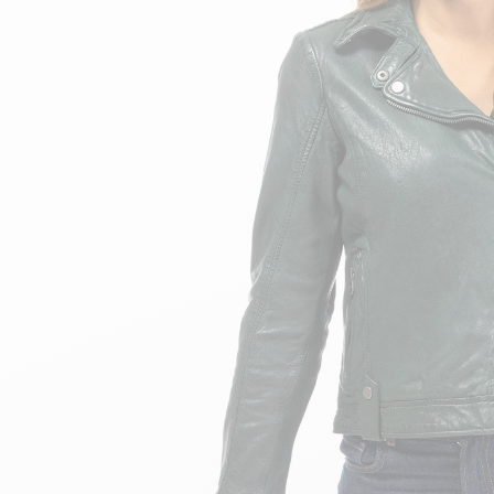
velours
Mayura
Gipsy
Bomber cuir
Haute
Bomber cuir & blouson
Blouson aviateur cuir
Teddy
Bottes cuir femme
Gilets cuir & fourrure
Accessoires
Bottines femme cuir
24h Le Mans
Cockpit USA
Top Gun®
American College