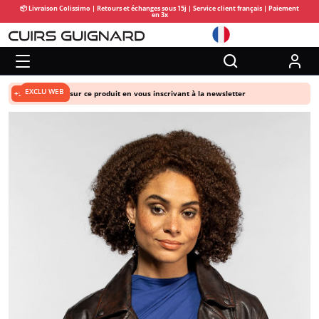
📦 Livraison Colissimo | Retours et échanges sous 15j | Service client français | Paiement
en 3x
EXCLU WEB
+5% de remise
sur ce produit en vous inscrivant à la newsletter